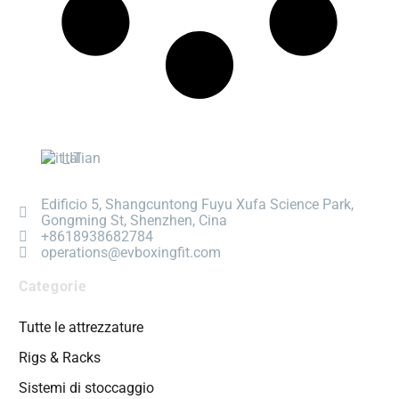
Italian
Edificio 5, Shangcuntong Fuyu Xufa Science Park,
Gongming St, Shenzhen, Cina
+8618938682784
operations@evboxingfit.com
Categorie
Tutte le attrezzature
Rigs & Racks
Sistemi di stoccaggio