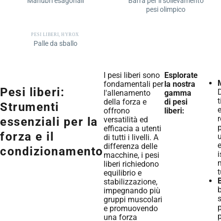
Manubri esagonali
Barra per il sollevamento
pesi olimpico
PESI LIBERI
,
HYROX
Palle da sballo
I pesi liberi sono
Esplorate
fondamentali per
la nostra
Pesi liberi:
D
l'allenamento
gamma
t
della forza e
di pesi
Strumenti
offrono
liberi:
r
versatilità ed
essenziali per la
p
efficacia a utenti
forza e il
u
di tutti i livelli. A
e
differenza delle
condizionamento
i
macchine, i pesi
liberi richiedono
t
equilibrio e
B
stabilizzazione,
b
impegnando più
s
gruppi muscolari
p
e promuovendo
una forza