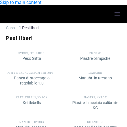
Skip to main content
Casa
Pesi liberi
Pesi liberi
HYROX
,
PESI LIBERI
PIASTRE
Peso Slitta
Piastre olimpiche
PESI LIBERI
,
ACCESSORI PER IMPIANTI E CREMAGLIERE
MANUBRI
Panca di stoccaggio
Manubri in uretano
regolabile 1.0
KETTLEBELLS
,
HYROX
PIASTRE
,
HYROX
Kettlebells
Piastre in acciaio calibrate
KG
MANUBRI
,
HYROX
BILANCIERI