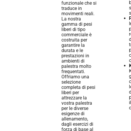
b
funzionale che si
s
traduce in
s
movimenti reali.
P
La nostra
I
gamma di pesi
p
liberi di tipo
r
commerciale è
d
costruita per
t
garantire la
p
durata e le
prestazioni in
c
ambienti di
K
palestra molto
K
frequentati.
g
Offriamo una
selezione
l
completa di pesi
d
liberi per
p
attrezzare la
i
vostra palestra
per le diverse
esigenze di
allenamento,
dagli esercizi di
forza di base al