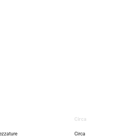
Circa
rezzature
Circa