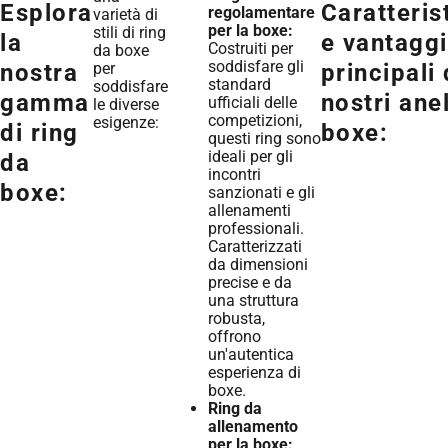
Esplora
Caratteris
regolamentare
varietà di
per la boxe:
stili di ring
la
e vantaggi
Costruiti per
da boxe
soddisfare gli
per
nostra
principali 
standard
soddisfare
gamma
nostri anel
ufficiali delle
le diverse
competizioni,
esigenze:
di ring
boxe:
questi ring sono
ideali per gli
da
incontri
boxe:
sanzionati e gli
allenamenti
professionali.
Caratterizzati
da dimensioni
precise e da
una struttura
robusta,
offrono
un'autentica
esperienza di
boxe.
Ring da
allenamento
per la boxe: