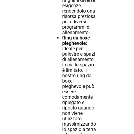
ring alle diverse
esigenze,
rendendolo una
risorsa preziosa
per i diversi
programmi di
allenamento.
Ring da boxe
pieghevole:
Ideale per
palestre e spazi
di allenamento
in cui lo spazio
è limitato. Il
nostro ring da
boxe
pieghevole può
essere
comodamente
ripiegato e
riposto quando
non viene
utilizzato,
massimizzando
lo spazio a terra