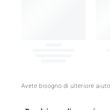
ALL'APERTO
Avete bisogno di ulteriore aiut
Scala di allenamento all'aperto
Cre