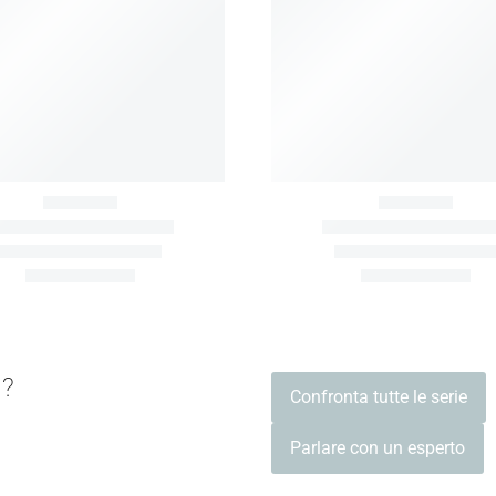
SISTEMI DI STOCCAGGIO
SISTEMA DI BINARI PER SACCO DA 
o?
Confronta tutte le serie
magliera funzionale bifacciale
Sistema di binari per stati
bifacciali
Parlare con un esperto