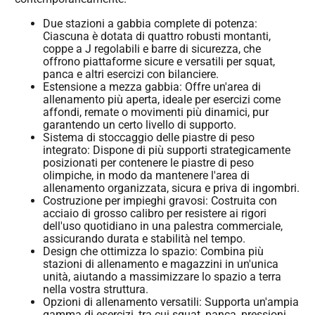
Due stazioni a gabbia complete di potenza:
Ciascuna è dotata di quattro robusti montanti,
coppe a J regolabili e barre di sicurezza, che
offrono piattaforme sicure e versatili per squat,
panca e altri esercizi con bilanciere.
Estensione a mezza gabbia: Offre un'area di
allenamento più aperta, ideale per esercizi come
affondi, remate o movimenti più dinamici, pur
garantendo un certo livello di supporto.
Sistema di stoccaggio delle piastre di peso
integrato: Dispone di più supporti strategicamente
posizionati per contenere le piastre di peso
olimpiche, in modo da mantenere l'area di
allenamento organizzata, sicura e priva di ingombri.
Costruzione per impieghi gravosi: Costruita con
acciaio di grosso calibro per resistere ai rigori
dell'uso quotidiano in una palestra commerciale,
assicurando durata e stabilità nel tempo.
Design che ottimizza lo spazio: Combina più
stazioni di allenamento e magazzini in un'unica
unità, aiutando a massimizzare lo spazio a terra
nella vostra struttura.
Opzioni di allenamento versatili: Supporta un'ampia
gamma di esercizi, tra cui squat, panca, pressioni