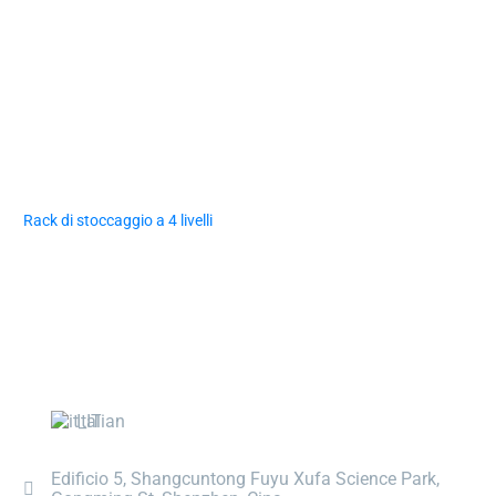
Rack di stoccaggio a 4 livelli
Italian
Edificio 5, Shangcuntong Fuyu Xufa Science Park,