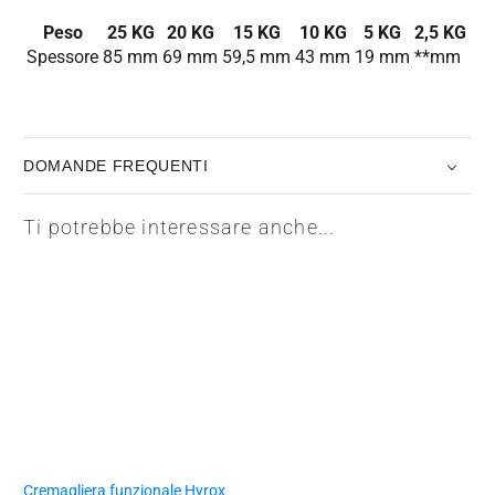
Peso
25 KG
20 KG
15 KG
10 KG
5 KG
2,5 KG
Spessore
85 mm
69 mm
59,5 mm
43 mm
19 mm
**mm
DOMANDE FREQUENTI
Ti potrebbe interessare anche...
Cremagliera funzionale Hyrox