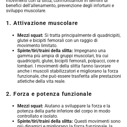
movimenti con la slitta, confrontiamoli in termini di
benefici dell'allenamento, prevenzione degli infortuni e
sviluppo muscolare.
1. Attivazione muscolare
Mezzi squat:
Si tratta principalmente di quadricipiti,
glutei e bicipiti femorali con un raggio di
movimento limitato.
Spinte/tiri/traini della slitta:
Impegnano una
gamma più ampia di gruppi muscolari, tra cui
quadricipiti, glutei, bicipiti femorali, polpacci, core e
lombari. I movimenti della slitta fanno lavorare
anche i muscoli stabilizzatori e migliorano la forza
funzionale, che può essere trasferita alle prestazioni
atletiche della vita reale.
2. Forza e potenza funzionale
Mezzi squat:
Aiutano a sviluppare la forza e la
potenza della parte inferiore del corpo in modo
controllato e isolato.
Spinte/tiri/traini della slitta:
Questi movimenti sono
più dinamici e migliorano la forza funzionale, la