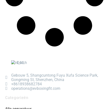
Dutch
Gebouw 5, Shangcuntong Fuyu Xufa Science Park,
Gongming St, Shenzhen, China
+8618938682784
operations@evboxingfit.com
Categorieën
Alle apparatuur