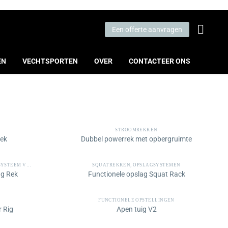
Een offerte aanvragen
EN
VECHTSPORTEN
OVER
CONTACTEER ONS
STROOMREKKEN
ek
Dubbel powerrek met opbergruimte
EEM VOOR BOKSZAK
SQUATREKKEN
,
OPSLAGSYSTEMEN
ng Rek
Functionele opslag Squat Rack
FUNCTIONELE OPSTELLINGEN
 Rig
Apen tuig V2