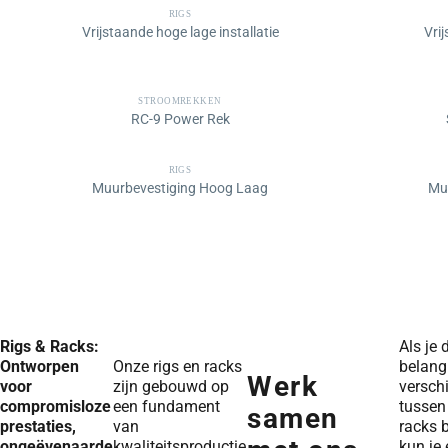
RIGS
Vrijstaande hoge lage installatie
Vrij
STROOMREKKEN
RC-9 Power Rek
RIGS
Muurbevestiging Hoog Laag
Muu
Rigs & Racks:
Als je 
Ontworpen
Onze rigs en racks
belangr
Werk
voor
zijn gebouwd op
verschi
compromisloze
een fundament
tussen 
samen
prestaties,
van
racks b
ongeëvenaarde
kwaliteitsproductie
kun je