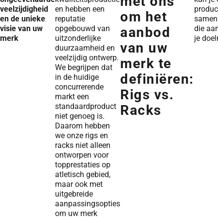
met ons
veelzijdigheid
en hebben een
produc
om het
en de unieke
reputatie
samens
visie van uw
opgebouwd van
die aan
aanbod
merk
uitzonderlijke
je doel
van uw
duurzaamheid en
veelzijdig ontwerp.
merk te
We begrijpen dat
definiëren:
in de huidige
concurrerende
Rigs vs.
markt een
standaardproduct
Racks
niet genoeg is.
Daarom hebben
we onze rigs en
racks niet alleen
ontworpen voor
topprestaties op
atletisch gebied,
maar ook met
uitgebreide
aanpassingsopties
om uw merk