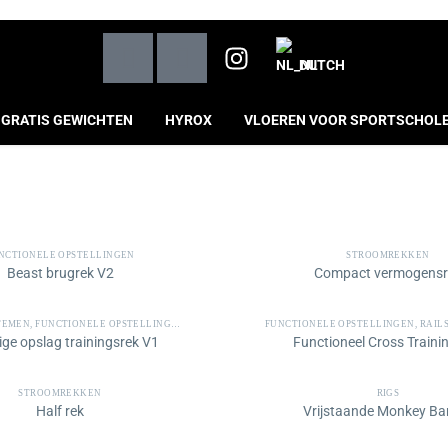
DUTCH
GRATIS GEWICHTEN
HYROX
VLOEREN VOOR SPORTSCHOL
NCTIONELE OPSTELLINGEN
STROOMREKKEN
Beast brugrek V2
Compact vermogensr
TEMEN
,
FUNCTIONELE OPSTELLINGEN
FUNCTIONELE OPSTELLINGEN
,
RAILSYST
ige opslag trainingsrek V1
Functioneel Cross Traini
STROOMREKKEN
RIGS
Half rek
Vrijstaande Monkey Bar