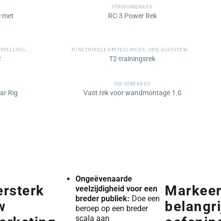
STROOMREKKEN
 met
RC-3 Power Rek
STELLINGEN
FUNCTIONELE OPSTELLINGEN
,
OPSLAGSYSTEMEN
2
T2-trainingsrek
SQUATREKKEN
r Rig
Vast rek voor wandmontage 1.0
Ongeëvenaarde
ersterk
Markeer
veelzijdigheid voor een
breder publiek:
Doe een
w
belangri
beroep op een breder
scala aan