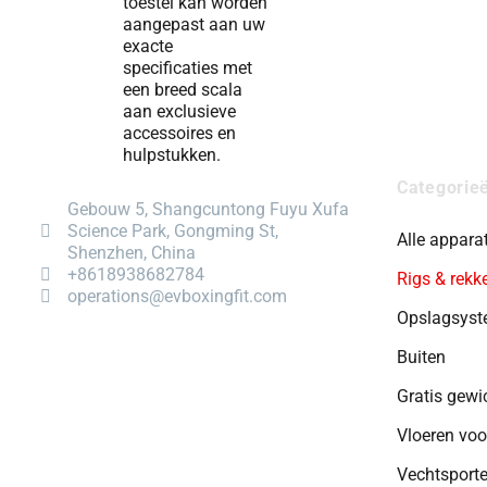
toestel kan worden
aangepast aan uw
exacte
specificaties met
een breed scala
aan exclusieve
accessoires en
hulpstukken.
Categorie
Gebouw 5, Shangcuntong Fuyu Xufa
Science Park, Gongming St,
Alle appara
Shenzhen, China
+8618938682784
Rigs & rekk
operations@evboxingfit.com
Opslagsys
Buiten
Gratis gewi
Vloeren voo
Vechtsport