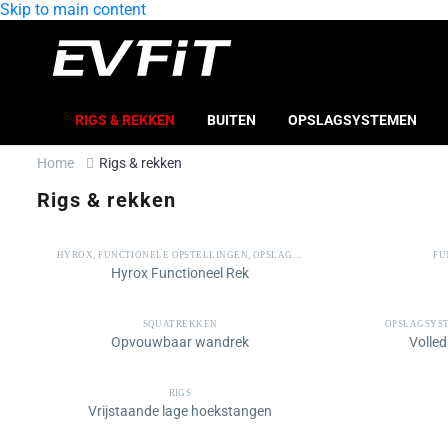
Skip to main content
RIGS & REKKEN
BUITEN
OPSLAGSYSTEMEN
Home
Rigs & rekken
Rigs & rekken
HYROX
,
FUNCTIONELE OPSTELLINGEN
,
OPSLAGSYSTEMEN
FU
Hyrox Functioneel Rek
SQUATREKKEN
OPSLAGSYS
Opvouwbaar wandrek
Volled
RIGS
Vrijstaande lage hoekstangen