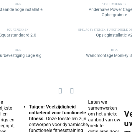
RIGS
STROOMREKKEN
staande hoge installatie
Anderhalve Power Cage
Opbergruimte
SQUATREKKEN
OPSLAGSYSTEMEN
,
FUNCTIONELE OP
Squatstandaard 2.0
Opslaginstallatie V
RIGS
RIGS
rbevestiging Lage Rig
Wandmontage Monkey Ba
de
Laten we
Tuigen: Veelzijdigheid
ijkste
samenwerken
V
ontketend voor functionele
llen
om het unieke
fitness.
Onze toestellen zijn
rigs en
aanbod van uw
u
ontworpen voor dynamische
egrijpt,
merk te
functionele fitnesstraining
 een
definiëren door