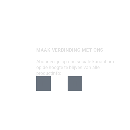
MAAK VERBINDING MET ONS
Abonneer je op ons sociale kanaal om
op de hoogte te blijven van alle
productinfo: