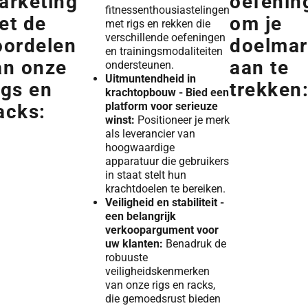
arketing
oefenin
fitnessenthousiastelingen
et de
om je
met rigs en rekken die
verschillende oefeningen
oordelen
doelmar
en trainingsmodaliteiten
an onze
aan te
ondersteunen.
Uitmuntendheid in
igs en
trekken
krachtopbouw - Bied een
platform voor serieuze
acks:
winst:
Positioneer je merk
als leverancier van
hoogwaardige
apparatuur die gebruikers
in staat stelt hun
krachtdoelen te bereiken.
Veiligheid en stabiliteit -
een belangrijk
verkoopargument voor
uw klanten:
Benadruk de
robuuste
veiligheidskenmerken
van onze rigs en racks,
die gemoedsrust bieden