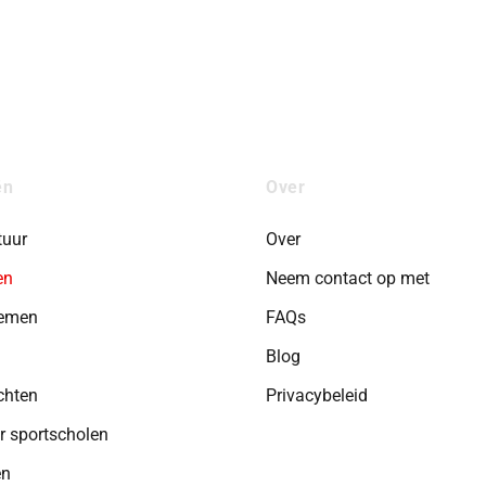
ën
Over
tuur
Over
en
Neem contact op met
temen
FAQs
Blog
chten
Privacybeleid
r sportscholen
en