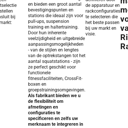
m
en bieden een groot aantal
tselectie
de apparatuur en
m
bevestigingspunten en
tellen
rackconfiguraties
stations die ideaal zijn voor
sluit bij
te selecteren die
v
pull-ups, suspension
markt:
het beste passen
v
training en haltertraining.
bij uw markt en
Door hun inherente
visie.
R
veelzijdigheid en uitgebreide
aanpassingsmogelijkheden
R
- van de stijlen en lengtes
van de optrekstangen tot het
aantal squatstations - zijn
ze perfect geschikt voor
functionele
fitnessfaciliteiten, CrossFit-
boxen en
groepstrainingsomgevingen.
Als fabrikant bieden we u
de flexibiliteit om
afmetingen en
configuraties te
specificeren en zelfs uw
merknaam te integreren in