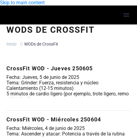
Skip to main content
WODS DE CROSSFIT
Inicio
WODs de CrossFit
CrossFit WOD - Jueves 250605
Fecha: Jueves, 5 de junio de 2025
Tema: Grinder: Fuerza, resistencia y núcleo
Calentamiento (12-15 minutos)
5 minutos de cardio ligero (por ejemplo, trote ligero, remo
o bicicleta).
Estiramientos dinámicos y movilidad:
Gato-vaca (10 repeticiones)
Estocadas Spiderman con giro torácico (5 por lado)
CrossFit WOD - Miércoles 250604
Estiramientos por encima de la cabeza con banda/PVC
(10 repeticiones)
Fecha: Miércoles, 4 de junio de 2025
Buenos días con barra vacía/PVC (10 repeticiones)
Tema: Ascender y atacar: Potencia a través de la rutina