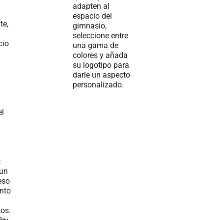
adapten al
espacio del
te,
gimnasio,
seleccione entre
cio
una gama de
colores y añada
su logotipo para
darle un aspecto
personalizado.
el
:
 un
eso
nto
os.