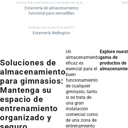
CESTAS PARA SENTADILLAS
,
SISTEMAS DE ALMACENAMIENTO
SIS
Estantería de almacenamiento
funcional para sentadillas
SISTEMAS DE ALMACENAMIENTO
Estantería Wellington
Un
Explore nuest
almacenamiento
gama de
Soluciones de
eficaz es
productos de
esencial para el
almacenamie
almacenamiento
buen
para gimnasios:
funcionamiento
de cualquier
Mantenga su
gimnasio, tanto
si se trata de
espacio de
una gran
entrenamiento
instalación
comercial como
organizado y
de una zona de
seguro
entrenamiento