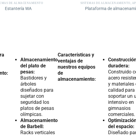
TEMAS DE ALMACENAMIENTO
SISTEMAS DE ALMACENAMIENTO
,
APAR
Estantería WA
Plataforma de almacenami
ra
Características y
Almacenamiento
Construcció
ventajas de
del plato de
duradera:
nuestros equipos
pesas:
Construido c
nto:
de
Bastidores y
acero resiste
almacenamiento:
árboles
y materiales
diseñados para
calidad para
sujetar con
soportar un 
seguridad los
intensivo en
platos de pesas
gimnasios
olímpicas.
comerciales.
Almacenamiento
Optimizació
de Barbell:
del espacio:
Racks verticales
Diseñado pa