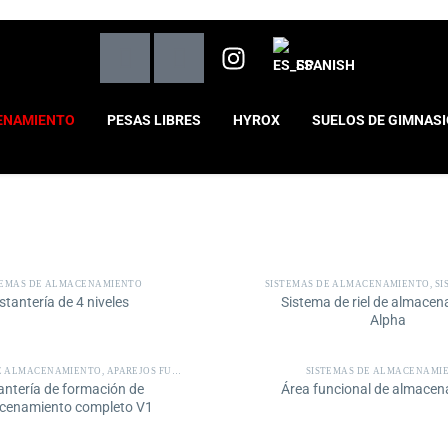
SPANISH
ENAMIENTO
PESAS LIBRES
HYROX
SUELOS DE GIMNAS
TEMAS DE ALMACENAMIENTO
SISTEMAS DE ALMACENAMIENTO
,
SISTEMA
stantería de 4 niveles
Sistema de riel de almace
Alpha
DE ALMACENAMIENTO
,
APAREJOS FUNCIONALES
SISTEMAS DE ALMACENAMI
antería de formación de
Área funcional de almace
cenamiento completo V1