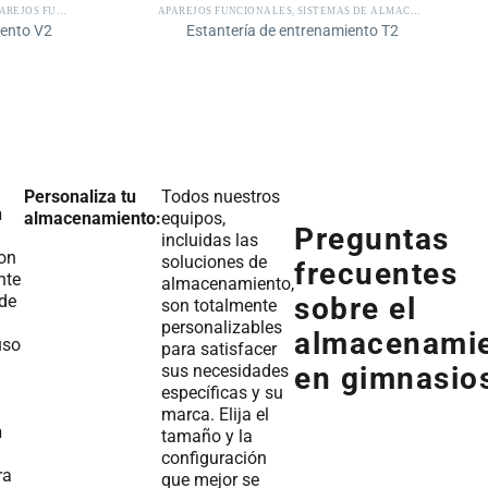
EJOS FUNCIONALES
APAREJOS FUNCIONALES
,
SISTEMAS DE ALMACENAMIENTO
ento V2
Estantería de entrenamiento T2
Personaliza tu
Todos nuestros
n
almacenamiento:
equipos,
Preguntas
incluidas las
on
soluciones de
frecuentes
nte
almacenamiento,
 de
sobre el
son totalmente
personalizables
almacenami
uso
para satisfacer
sus necesidades
en gimnasio
específicas y su
marca. Elija el
n
tamaño y la
configuración
ra
que mejor se