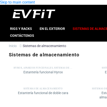
Skip to main content
RIGS Y RACKS
EN EL EXTERIOR
SISTEMAS DE ALMAC
CONTÁCTENOS
Inicio
Sistemas de almacenamiento
Sistemas de almacenamiento
HYROX
,
APAREJOS FUNCIONALES
,
SISTEMAS DE ALMACENAMIENTO
SIS
Estantería funcional Hyrox
E
SISTEMAS DE ALMACENAMIENTO
SISTEMAS 
Estantería funcional de doble cara
Est
alma