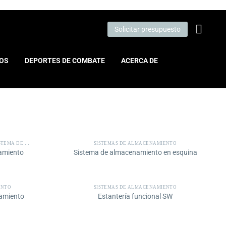
Solicitar presupuesto
IOS
DEPORTES DE COMBATE
ACERCA DE
 DE RIEL PARA SACOS DE BOXEO
SISTEMAS DE ALMACENAMIENTO
namiento
Sistema de almacenamiento en esquina
ENTO
SISTEMAS DE ALMACENAMIENTO
namiento
Estantería funcional SW