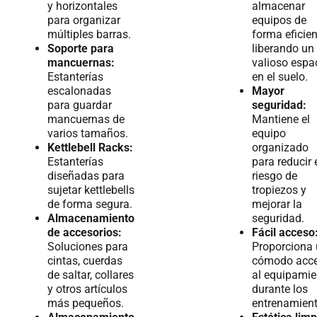
y horizontales
almacenar
para organizar
equipos de
múltiples barras.
forma eficien
Soporte para
liberando un
mancuernas:
valioso espa
Estanterías
en el suelo.
escalonadas
Mayor
para guardar
seguridad:
mancuernas de
Mantiene el
varios tamaños.
equipo
Kettlebell Racks:
organizado
Estanterías
para reducir 
diseñadas para
riesgo de
sujetar kettlebells
tropiezos y
de forma segura.
mejorar la
Almacenamiento
seguridad.
de accesorios:
Fácil acceso
Soluciones para
Proporciona
cintas, cuerdas
cómodo acc
de saltar, collares
al equipamie
y otros artículos
durante los
más pequeños.
entrenamient