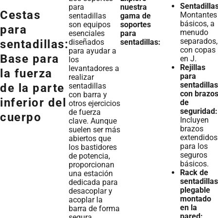
Sentadillas
para
nuestra
Cestas
Montantes
sentadillas
gama de
básicos, a
son equipos
soportes
para
menudo
esenciales
para
separados,
diseñados
sentadillas:
sentadillas:
con copas
para ayudar a
Base para
en J.
los
Rejillas
levantadores a
la fuerza
para
realizar
sentadillas
sentadillas
de la parte
con brazo
con barra y
inferior del
de
otros ejercicios
seguridad:
de fuerza
cuerpo
Incluyen
clave. Aunque
brazos
suelen ser más
extendidos
abiertos que
para los
los bastidores
seguros
de potencia,
básicos.
proporcionan
Rack de
una estación
sentadillas
dedicada para
plegable
desacoplar y
montado
acoplar la
en la
barra de forma
pared:
segura.