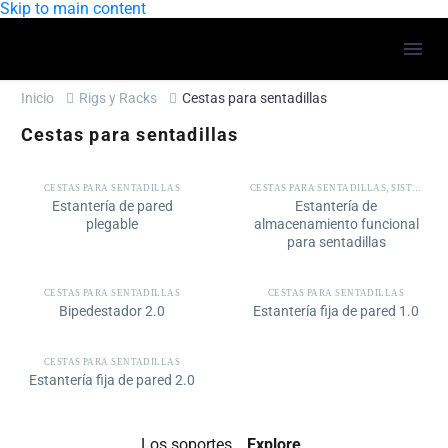
Skip to main content
Inicio
Rigs y Racks
Cestas para sentadillas
Cestas para sentadillas
CESTAS PARA SENTADILLAS
CESTAS PARA SENTADILLAS
,
SISTEMAS DE ALMACENAMIENTO
Estantería de pared
Estantería de
plegable
almacenamiento funcional
para sentadillas
CESTAS PARA SENTADILLAS
CESTAS PARA SENTADILLAS
Bipedestador 2.0
Estantería fija de pared 1.0
CESTAS PARA SENTADILLAS
Estantería fija de pared 2.0
Los soportes
Explore