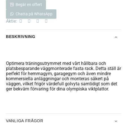
Begär en offert
Chatta på WhatsApp
Aktie:
BESKRIVNING
Optimera träningsutrymmet med vårt hållbara och
platsbesparande väggmonterade fasta rack. Detta ställ är
perfekt för hemmagym, garagegym och även mindre
kommersiella anläggningar och monteras säkert på
väggen, vilket frigör värdefull golvyta samtidigt som det
ger bekväm förvaring för dina olympiska viktplattor.
VANLIGA FRÅGOR