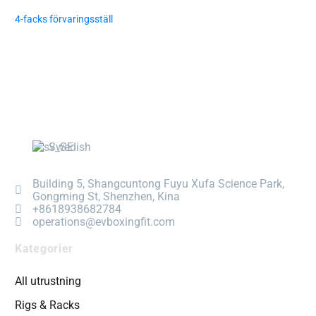
4-facks förvaringsställ
Swedish
Building 5, Shangcuntong Fuyu Xufa Science Park,
Gongming St, Shenzhen, Kina
+8618938682784
operations@evboxingfit.com
Kategorier
All utrustning
Rigs & Racks