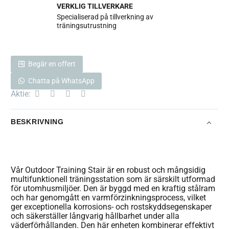
VERKLIG TILLVERKARE
Specialiserad på tillverkning av
träningsutrustning
Begär en offert
Chatta på WhatsApp
Aktie:
BESKRIVNING
Vår Outdoor Training Stair är en robust och mångsidig
multifunktionell träningsstation som är särskilt utformad
för utomhusmiljöer. Den är byggd med en kraftig stålram
och har genomgått en varmförzinkningsprocess, vilket
ger exceptionella korrosions- och rostskyddsegenskaper
och säkerställer långvarig hållbarhet under alla
väderförhållanden. Den här enheten kombinerar effektivt