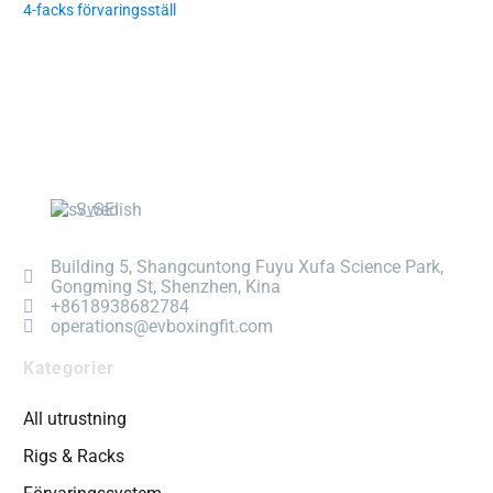
4-facks förvaringsställ
Swedish
Building 5, Shangcuntong Fuyu Xufa Science Park,
Gongming St, Shenzhen, Kina
+8618938682784
operations@evboxingfit.com
Kategorier
All utrustning
Rigs & Racks