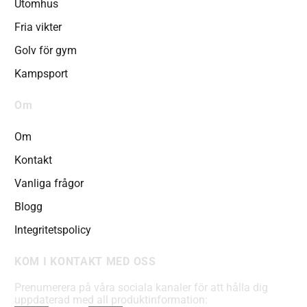
Utomhus
Fria vikter
Golv för gym
Kampsport
Om
Om
Kontakt
Vanliga frågor
Blogg
Integritetspolicy
KOM I KONTAKT MED OSS
Prenumerera på våra sociala kanaler för att hålla dig
uppdaterad med all produktinformation: