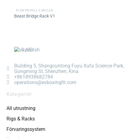
FUNKTIONELLA RIGGAR
Beast Bridge Rack V1
Swedish
Building 5, Shangcuntong Fuyu Xufa Science Park,
Gongming St, Shenzhen, Kina
+8618938682784
operations@evboxingfit.com
Kategorier
All utrustning
Rigs & Racks
Förvaringssystem