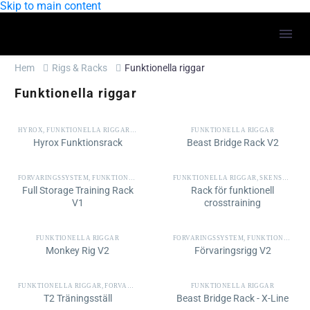
Skip to main content
Hem
Rigs & Racks
Funktionella riggar
Funktionella riggar
HYROX
,
FUNKTIONELLA RIGGAR
,
FÖRVARINGSSYSTEM
FUNKTIONELLA RIGGAR
Hyrox Funktionsrack
Beast Bridge Rack V2
FÖRVARINGSSYSTEM
,
FUNKTIONELLA RIGGAR
FUNKTIONELLA RIGGAR
,
SKENSYSTEM FÖR STANSSÄCKAR
Full Storage Training Rack
Rack för funktionell
V1
crosstraining
FUNKTIONELLA RIGGAR
FÖRVARINGSSYSTEM
,
FUNKTIONELLA RIGGAR
Monkey Rig V2
Förvaringsrigg V2
FUNKTIONELLA RIGGAR
,
FÖRVARINGSSYSTEM
FUNKTIONELLA RIGGAR
T2 Träningsställ
Beast Bridge Rack - X-Line