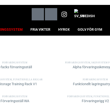
SWEDISH
RINGSSYSTEM
FRIA VIKTER
HYROX
GOLV FÖR GYM
FÖRVARINGSSYSTEM
FÖRVARINGSSYSTEM
,
SKENSYSTEM FÖR 
-facks förvaringsställ
Alpha förvaringsskenes
GSSYSTEM
,
FUNKTIONELLA RIGGAR
FÖRVARINGSSYSTEM
 Storage Training Rack V1
Funktionellt lagringsut
FÖRVARINGSSYSTEM
FÖRVARINGSSYSTEM
,
FUNKTIONEL
Förvaringsställ WA
Förvaringsrigg V2