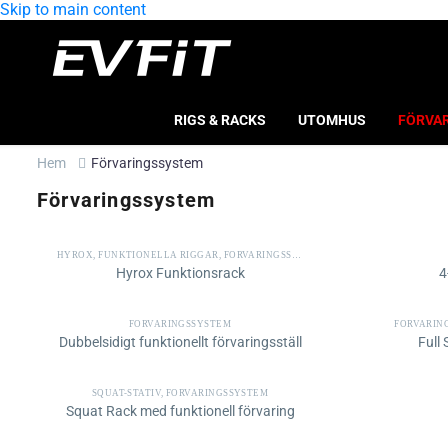
Skip to main content
RIGS & RACKS
UTOMHUS
FÖRVA
Hem
Förvaringssystem
Förvaringssystem
HYROX
,
FUNKTIONELLA RIGGAR
,
FÖRVARINGSSYSTEM
Hyrox Funktionsrack
4
FÖRVARINGSSYSTEM
FÖRVARIN
Dubbelsidigt funktionellt förvaringsställ
Full
SQUAT-STATIV
,
FÖRVARINGSSYSTEM
Squat Rack med funktionell förvaring