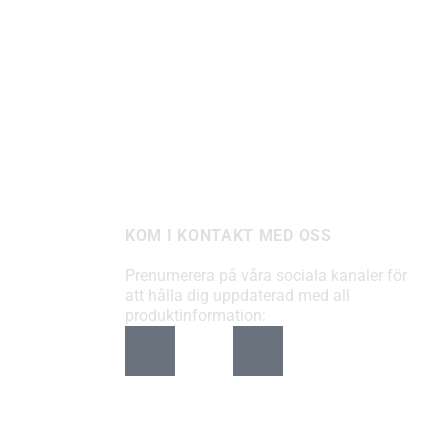
KOM I KONTAKT MED OSS
Prenumerera på våra sociala kanaler för
att hålla dig uppdaterad med all
produktinformation: