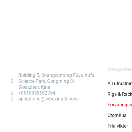
Kategorier
Building 5, Shangcuntong Fuyu Xufa
Science Park, Gongming St,
All utrustni
Shenzhen, Kina
+8618938682784
Rigs & Rac
operations@evboxingfit.com
Förvarings
Utomhus
Fria vikter