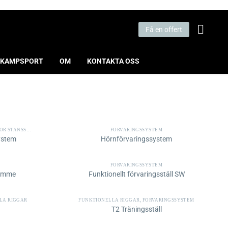
Få en offert
KAMPSPORT
OM
KONTAKTA OSS
STANSSÄCKAR
FÖRVARINGSSYSTEM
ystem
Hörnförvaringssystem
FÖRVARINGSSYSTEM
rymme
Funktionellt förvaringsställ SW
LA RIGGAR
FUNKTIONELLA RIGGAR
,
FÖRVARINGSSYSTEM
T2 Träningsställ