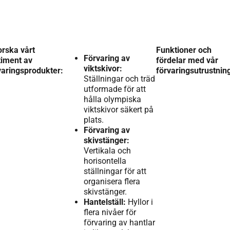
orska vårt
Funktioner och
Förvaring av
timent av
fördelar med vår
viktskivor:
varingsprodukter:
förvaringsutrustnin
Ställningar och träd
utformade för att
hålla olympiska
viktskivor säkert på
plats.
Förvaring av
skivstänger:
Vertikala och
horisontella
ställningar för att
organisera flera
skivstänger.
Hantelställ:
Hyllor i
flera nivåer för
förvaring av hantlar