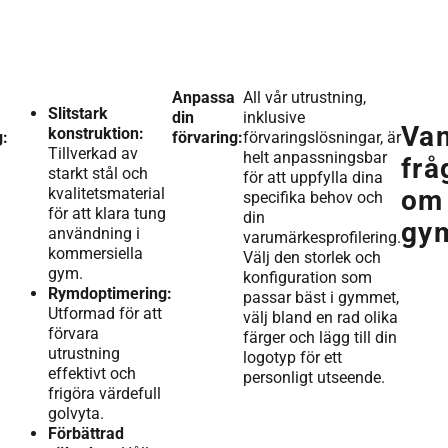
Anpassa
All vår utrustning,
Slitstark
din
inklusive
Van
konstruktion:
g:
förvaring:
förvaringslösningar, är
Tillverkad av
helt anpassningsbar
frå
starkt stål och
för att uppfylla dina
kvalitetsmaterial
om
specifika behov och
för att klara tung
din
gym
användning i
varumärkesprofilering.
kommersiella
Välj den storlek och
gym.
konfiguration som
Rymdoptimering:
passar bäst i gymmet,
Utformad för att
välj bland en rad olika
förvara
färger och lägg till din
utrustning
logotyp för ett
effektivt och
personligt utseende.
frigöra värdefull
golvyta.
Förbättrad