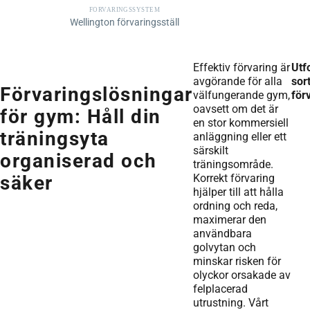
FÖRVARINGSSYSTEM
Wellington förvaringsställ
Effektiv förvaring är
Utf
avgörande för alla
sor
Förvaringslösningar
välfungerande gym,
för
oavsett om det är
för gym: Håll din
en stor kommersiell
träningsyta
anläggning eller ett
särskilt
organiserad och
träningsområde.
Korrekt förvaring
säker
hjälper till att hålla
ordning och reda,
maximerar den
användbara
golvytan och
minskar risken för
olyckor orsakade av
felplacerad
utrustning. Vårt