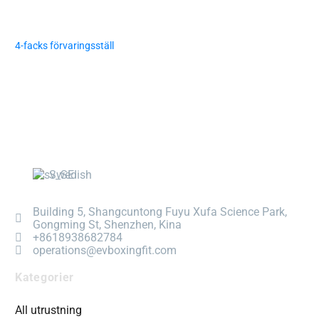
4-facks förvaringsställ
Swedish
Building 5, Shangcuntong Fuyu Xufa Science Park,
Gongming St, Shenzhen, Kina
+8618938682784
operations@evboxingfit.com
Kategorier
All utrustning