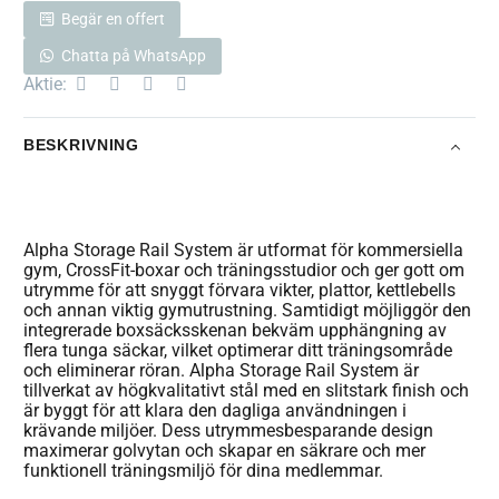
Begär en offert
Chatta på WhatsApp
Aktie:
BESKRIVNING
Alpha Storage Rail System är utformat för kommersiella
gym, CrossFit-boxar och träningsstudior och ger gott om
utrymme för att snyggt förvara vikter, plattor, kettlebells
och annan viktig gymutrustning. Samtidigt möjliggör den
integrerade boxsäcksskenan bekväm upphängning av
flera tunga säckar, vilket optimerar ditt träningsområde
och eliminerar röran. Alpha Storage Rail System är
tillverkat av högkvalitativt stål med en slitstark finish och
är byggt för att klara den dagliga användningen i
krävande miljöer. Dess utrymmesbesparande design
maximerar golvytan och skapar en säkrare och mer
funktionell träningsmiljö för dina medlemmar.