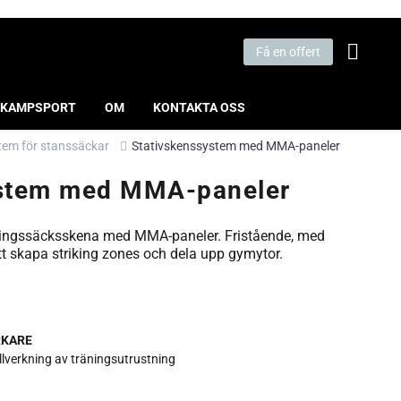
Få en offert
KAMPSPORT
OM
KONTAKTA OSS
tem för stanssäckar
Stativskenssystem med MMA-paneler
ystem med MMA-paneler
ingssäcksskena med MMA-paneler. Fristående, med
att skapa striking zones och dela upp gymytor.
RKARE
illverkning av träningsutrustning