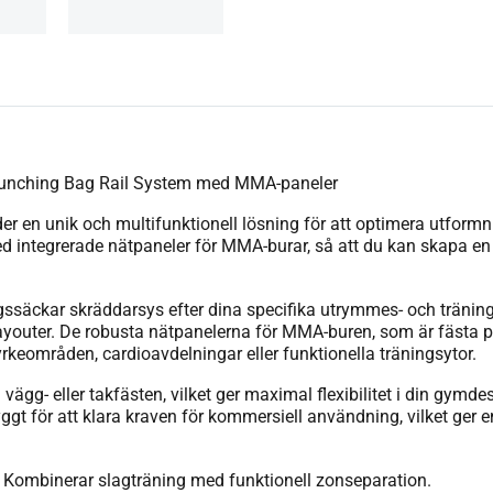
 Punching Bag Rail System med MMA-paneler
en unik och multifunktionell lösning för att optimera utformni
ntegrerade nätpaneler för MMA-burar, så att du kan skapa en 
ssäckar skräddarsys efter dina specifika utrymmes- och träni
layouter. De robusta nätpanelerna för MMA-buren, som är fästa på
tyrkeområden, cardioavdelningar eller funktionella träningsytor.
vägg- eller takfästen, vilket ger maximal flexibilitet i din g
 byggt för att klara kraven för kommersiell användning, vilket ger
Kombinerar slagträning med funktionell zonseparation.