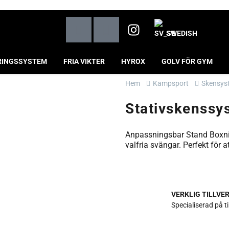
SWEDISH
RINGSSYSTEM
FRIA VIKTER
HYROX
GOLV FÖR GYM
Hem
Kampsport
Skensys
Stativskenss
Anpassningsbar Stand Boxn
valfria svängar. Perfekt för 
VERKLIG TILLVE
Specialiserad på t