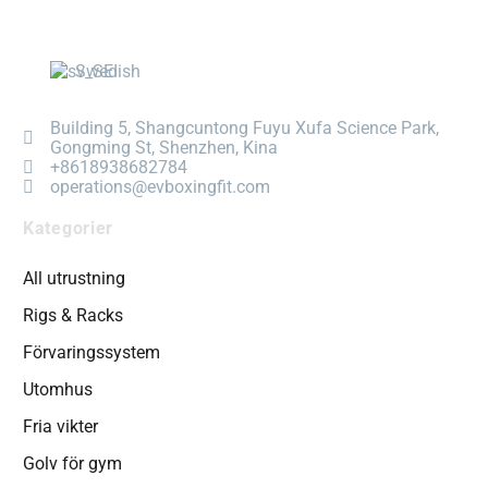
Swedish
Building 5, Shangcuntong Fuyu Xufa Science Park,
Gongming St, Shenzhen, Kina
+8618938682784
operations@evboxingfit.com
Kategorier
All utrustning
Rigs & Racks
Förvaringssystem
Utomhus
Fria vikter
Golv för gym