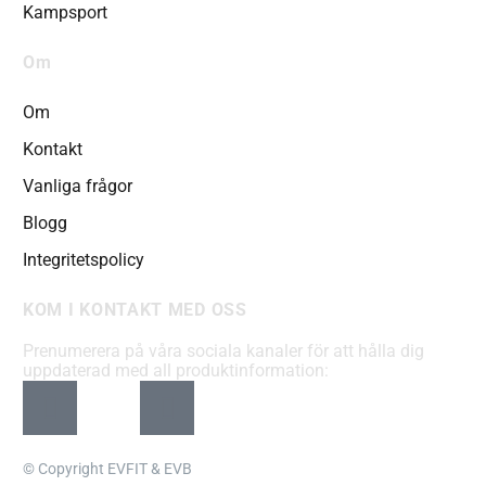
Kampsport
Om
Om
Kontakt
Vanliga frågor
Blogg
Integritetspolicy
KOM I KONTAKT MED OSS
Prenumerera på våra sociala kanaler för att hålla dig
uppdaterad med all produktinformation:
© Copyright EVFIT & EVB