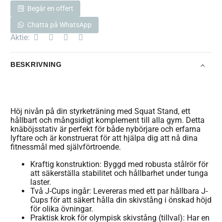
Begär en offert
Chatta på WhatsApp
Aktie:
BESKRIVNING
Höj nivån på din styrketräning med Squat Stand, ett
hållbart och mångsidigt komplement till alla gym. Detta
knäböjsstativ är perfekt för både nybörjare och erfarna
lyftare och är konstruerat för att hjälpa dig att nå dina
fitnessmål med självförtroende.
Kraftig konstruktion: Byggd med robusta stålrör för
att säkerställa stabilitet och hållbarhet under tunga
laster.
Två J-Cups ingår: Levereras med ett par hållbara J-
Cups för att säkert hålla din skivstång i önskad höjd
för olika övningar.
Praktisk krok för olympisk skivstång (tillval): Har en