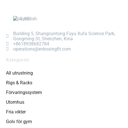
Swedish
Building 5, Shangcuntong Fuyu Xufa Science Park,
Gongming St, Shenzhen, Kina
+8618938682784
operations@evboxingfit.com
Kategorier
All utrustning
Rigs & Racks
Förvaringssystem
Utomhus
Fria vikter
Golv för gym