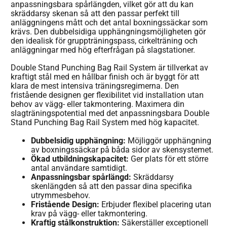
anpassningsbara spårlängden, vilket gör att du kan
skräddarsy skenan så att den passar perfekt till
anläggningens mått och det antal boxningssäckar som
krävs. Den dubbelsidiga upphängningsmöjligheten gör
den idealisk för gruppträningspass, cirkelträning och
anläggningar med hög efterfrågan på slagstationer.
Double Stand Punching Bag Rail System är tillverkat av
kraftigt stål med en hållbar finish och är byggt för att
klara de mest intensiva träningsregimerna. Den
fristående designen ger flexibilitet vid installation utan
behov av vägg- eller takmontering. Maximera din
slagträningspotential med det anpassningsbara Double
Stand Punching Bag Rail System med hög kapacitet.
Dubbelsidig upphängning:
Möjliggör upphängning
av boxningssäckar på båda sidor av skensystemet.
Ökad utbildningskapacitet:
Ger plats för ett större
antal användare samtidigt.
Anpassningsbar spårlängd:
Skräddarsy
skenlängden så att den passar dina specifika
utrymmesbehov.
Fristående Design:
Erbjuder flexibel placering utan
krav på vägg- eller takmontering.
Kraftig stålkonstruktion:
Säkerställer exceptionell