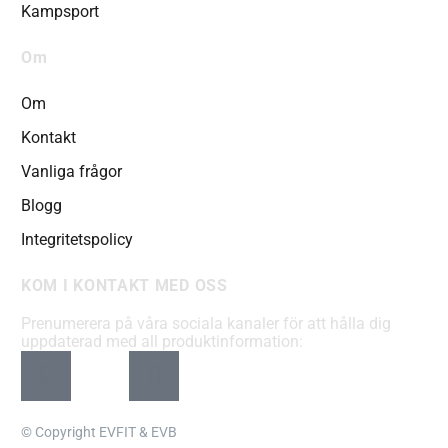
Kampsport
Om
Om
Kontakt
Vanliga frågor
Blogg
Integritetspolicy
KOM I KONTAKT MED OSS
Prenumerera på våra sociala kanaler för att hålla dig
uppdaterad med all produktinformation:
© Copyright EVFIT & EVB