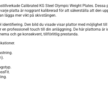
tillverkade Calibrated KG Steel Olympic Weight Plates. Dessa pl
arje platta är noggrant kalibrerad för att säkerställa att den upp
 kan lägga mer vikt på skivstången.
identifiering. Den bild du visade visar plattor med möjlighet ti
n professionell touch till din anläggning. De här plattorna är id
rna och ge konsekvent, tillförlitlig prestanda.
ikationer.
astning.
n).
ogotyp.
ossFit.
ling.