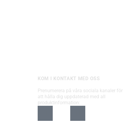
KOM I KONTAKT MED OSS
Prenumerera på våra sociala kanaler för
att hålla dig uppdaterad med all
produktinformation: