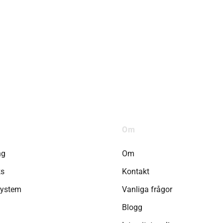
Om
ng
Om
ks
Kontakt
system
Vanliga frågor
Blogg