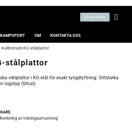
Få en offert
KAMPSPORT
OM
KONTAKTA OSS
Kalibrerade KG-stålplattor
-stålplattor
ka viktplattor i KG-stål för exakt tyngdlyftning. Slitstarka
logotyp (tillval).
RKARE
illverkning av träningsutrustning