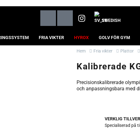
SWEDISH
RINGSSYSTEM
FRIA VIKTER
HYROX
GOLV FÖR GYM
Hem
Fria vikter
Plattor
Kalibrerade KG
Precisionskalibrerade olympis
och anpassningsbara med din 
VERKLIG TILLVE
Specialiserad på t