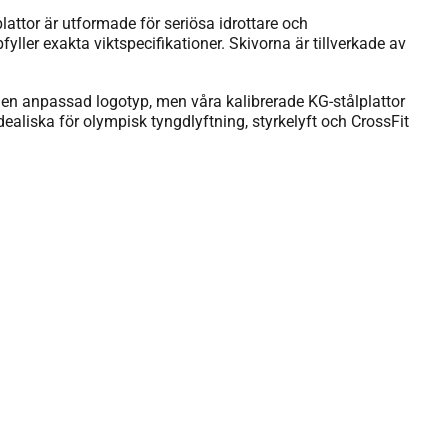
attor är utformade för seriösa idrottare och
fyller exakta viktspecifikationer. Skivorna är tillverkade av
ll en anpassad logotyp, men våra kalibrerade KG-stålplattor
ealiska för olympisk tyngdlyftning, styrkelyft och CrossFit