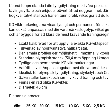
Uppnå topprestanda i din tyngdlyftning med våra precisions
tävlingslyftare och erbjuder oöverträffad noggrannhet, där v
högkvalitativt stål och har en tunn profil, vilket gör att du
KG-viktmarkeringarna visas tydligt och permanent för enkel 
kan också anpassas med din varumärkeslogotyp, vilket ger e
och är byggda för att klara de mest krävande träningsregime
Exakt kalibrerad för att uppfylla exakta KG-viktspecif
Tillverkad av högkvalitativt, hållbart stål.
Den smala profilen ger möjlighet till maximal viktbel
Standard olympisk storlek (50,4 mm öppning i krage
Tydliga och permanenta KG-viktmarkeringar.
Valfritt tillval: Anpassningsbar med din varumärkesl
Idealisk för olympisk tyngdlyftning, styrkelyft och Cr
Säkerställer korrekt och jämn vikt vid träning och täv
Finns i en rad olika KG-vikter.
Diameter: 45 cm
Plattans diameter:
Vikt
25 KG
20 KG
15 KG
10 KG
5 KG
2,5 KG