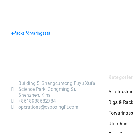
4-facks förvaringsställ
Kategorier
Building 5, Shangcuntong Fuyu Xufa
Science Park, Gongming St,
All utrustni
Shenzhen, Kina
+8618938682784
Rigs & Rac
operations@evboxingfit.com
Förvarings
Utomhus