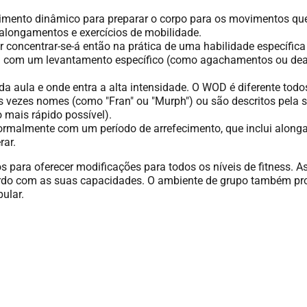
nto dinâmico para preparar o corpo para os movimentos que s
, alongamentos e exercícios de mobilidade.
r concentrar-se-á então na prática de uma habilidade específ
a com um levantamento específico (como agachamentos ou deadli
l da aula e onde entra a alta intensidade. O WOD é diferente to
vezes nomes (como "Fran" ou "Murph") ou são descritos pela
o mais rápido possível).
ormalmente com um período de arrefecimento, que inclui alonga
rar.
s para oferecer modificações para todos os níveis de fitness. A
acordo com as suas capacidades. O ambiente de grupo também pr
ular.