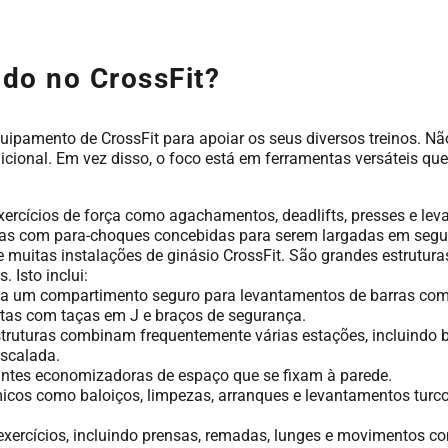
ado no CrossFit?
uipamento de CrossFit para apoiar os seus diversos treinos. Nã
cional. Em vez disso, o foco está em ferramentas versáteis q
xercícios de força como agachamentos, deadlifts, presses e leva
lacas com para-choques concebidas para serem largadas em segu
 muitas instalações de ginásio CrossFit. São grandes estrutura
 Isto inclui:
a um compartimento seguro para levantamentos de barras com 
tas com taças em J e braços de segurança.
truturas combinam frequentemente várias estações, incluindo b
escalada.
ntes economizadoras de espaço que se fixam à parede.
cos como baloiços, limpezas, arranques e levantamentos turcos
xercícios, incluindo prensas, remadas, lunges e movimentos c