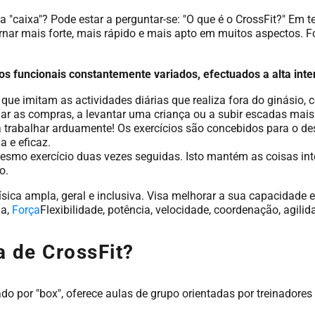
"caixa"? Pode estar a perguntar-se: "O que é o CrossFit?" Em t
ornar mais forte, mais rápido e mais apto em muitos aspectos. 
s funcionais constantemente variados, efectuados a alta int
que imitam as actividades diárias que realiza fora do ginásio, c
 as compras, a levantar uma criança ou a subir escadas mais 
 a trabalhar arduamente! Os exercícios são concebidos para o de
a e eficaz.
smo exercício duas vezes seguidas. Isto mantém as coisas inte
o.
ísica ampla, geral e inclusiva. Visa melhorar a sua capacidade
ia,
Força
Flexibilidade, potência, velocidade, coordenação, agilida
 de CrossFit?
do por "box", oferece aulas de grupo orientadas por treinadore