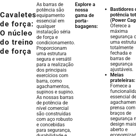
As barras de
Explore a
Bastidores 
potência são
nossa
Cavaletes
potência tot
equipamento
gama de
(Power Cag
essencial em
porta-
de força:
Oferece a
qualquer
bagagens:
máxima
instalação séria
O núcleo
segurança 
de força e
do treino
uma estrutu
condicionamento.
totalmente
Proporcionam
de força
fechada e
uma estrutura
barras de
segura e versátil
segurança
para a realização
ajustáveis.
dos principais
Meias
exercícios com
prateleiras:
barra, como
Fornece a
agachamentos,
funcionalid
supinos e supino.
essencial d
As nossas barras
agachament
de potência de
prensa com
nível comercial
braços de
são construídas
segurança 
com aço robusto
design mai
e concebidas
aberto e
para segurança,
economizad
durabilidade e