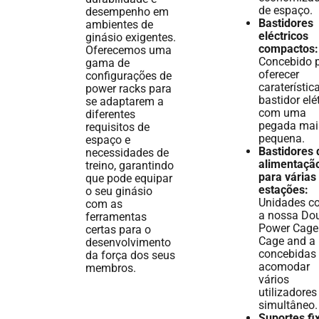
de espaço.
desempenho em
Bastidores
ambientes de
eléctricos
ginásio exigentes.
compactos:
Oferecemos uma
Concebido 
gama de
oferecer
configurações de
caraterístic
power racks para
bastidor elé
se adaptarem a
com uma
diferentes
pegada mai
requisitos de
pequena.
espaço e
Bastidores 
necessidades de
alimentaçã
treino, garantindo
para várias
que pode equipar
estações:
o seu ginásio
Unidades c
com as
a nossa Do
ferramentas
Power Cage
certas para o
Cage and a 
desenvolvimento
concebidas
da força dos seus
acomodar
membros.
vários
utilizadore
simultâneo.
Suportes fi