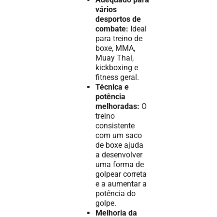
vários
desportos de
combate:
Ideal
para treino de
boxe, MMA,
Muay Thai,
kickboxing e
fitness geral.
Técnica e
potência
melhoradas:
O
treino
consistente
com um saco
de boxe ajuda
a desenvolver
uma forma de
golpear correta
e a aumentar a
potência do
golpe.
Melhoria da