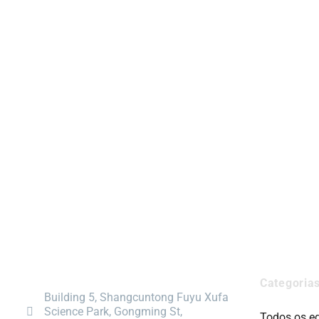
Categoria
Building 5, Shangcuntong Fuyu Xufa
Science Park, Gongming St,
Todos os e