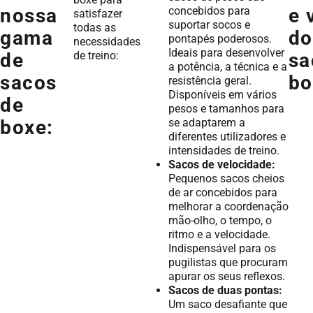
concebidos para
nossa
e 
satisfazer
suportar socos e
todas as
gama
do
pontapés poderosos.
necessidades
Ideais para desenvolver
de treino:
de
sa
a potência, a técnica e a
sacos
bo
resistência geral.
Disponíveis em vários
de
pesos e tamanhos para
se adaptarem a
boxe:
diferentes utilizadores e
intensidades de treino.
Sacos de velocidade:
Pequenos sacos cheios
de ar concebidos para
melhorar a coordenação
mão-olho, o tempo, o
ritmo e a velocidade.
Indispensável para os
pugilistas que procuram
apurar os seus reflexos.
Sacos de duas pontas:
Um saco desafiante que