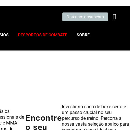
Obter um orçamento
SIOS
DESPORTOS DE COMBATE
SOBRE
Investir no saco de boxe certo é
ásios
um passo crucial no seu
Encontre
issionais de
percurso de treino. Percorra a
e e MMA
nossa vasta seleção abaixo para
o seu
tros de
encontrar o saco ideal que