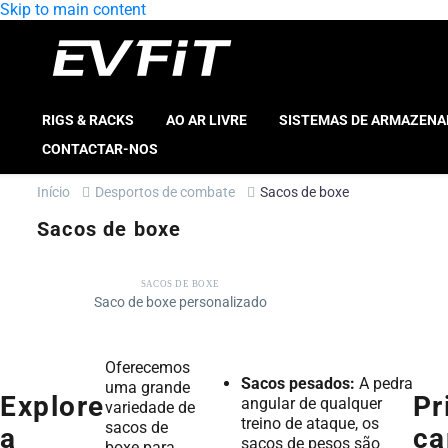
Skip to main content
RIGS & RACKS
AO AR LIVRE
SISTEMAS DE ARMAZEN
CONTACTAR-NOS
Início
Desportos de combate
Sacos de boxe
Sacos de boxe
SACOS DE BOXE
Saco de boxe personalizado
Oferecemos
Sacos pesados:
A pedra
uma grande
Explore
Pr
angular de qualquer
variedade de
treino de ataque, os
sacos de
a
ca
sacos de pesos são
boxe para