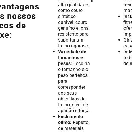
alta qualidade,
trei
vantagens
como couro
mar
s nossos
sintético
Ins
durável, couro
fitn
cos de
genuíno e lona
ofe
xe:
resistente para
imp
suportar um
Gin
treino rigoroso.
cas
Variedade de
Ind
tamanhos e
todo
pesos:
Escolha
de 
o tamanho e o
peso perfeitos
para
corresponder
aos seus
objectivos de
treino, nível de
aptidão e força.
Enchimento
ótimo:
Repleto
de materiais