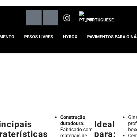
PORTUGUESE
AMENTO
PESOS LIVRES
HYROX
PAVIMENTOS PARA GINÁ
Construção
Gin
incipais
Ideal
duradoura:
prof
Fabricado com
box
raterísticas
para:
materiais de
Cen