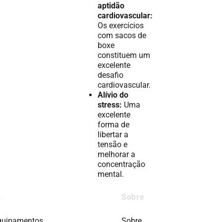
aptidão
cardiovascular:
Os exercícios
com sacos de
boxe
constituem um
excelente
desafio
cardiovascular.
Alívio do
stress:
Uma
excelente
forma de
libertar a
tensão e
melhorar a
concentração
mental.
s
Sobre
quipamentos
Sobre