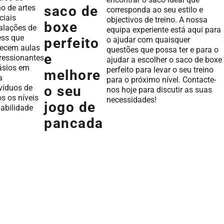
no de artes
saco de
corresponda ao seu estilo e
ciais
objectivos de treino. A nossa
boxe
talações de
equipa experiente está aqui para
ess que
o ajudar com quaisquer
perfeito
recem aulas
questões que possa ter e para o
e
ressionantes
ajudar a escolher o saco de boxe
ásios em
perfeito para levar o seu treino
melhore
a
para o próximo nível. Contacte-
ivíduos de
o seu
nos hoje para discutir as suas
s os níveis
necessidades!
jogo de
habilidade
pancada