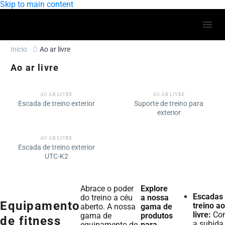
Skip to main content
Início
Ao ar livre
Ao ar livre
AO AR LIVRE
AO AR LIVRE
Escada de treino exterior
Suporte de treino para
exterior
AO AR LIVRE
Escada de treino exterior
UTC-K2
Abrace o poder
Explore
Escadas
do treino a céu
a nossa
Equipamento
treino ao
aberto. A nossa
gama de
livre:
Co
gama de
produtos
de fitness
a subida
equipamento de
para