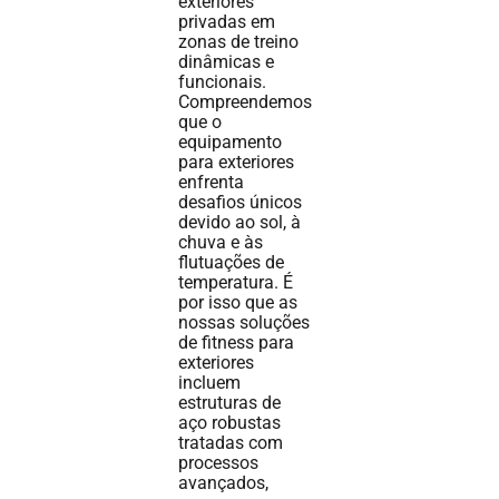
exteriores
privadas em
zonas de treino
dinâmicas e
funcionais.
Compreendemos
que o
equipamento
para exteriores
enfrenta
desafios únicos
devido ao sol, à
chuva e às
flutuações de
temperatura. É
por isso que as
nossas soluções
de fitness para
exteriores
incluem
estruturas de
aço robustas
tratadas com
processos
avançados,