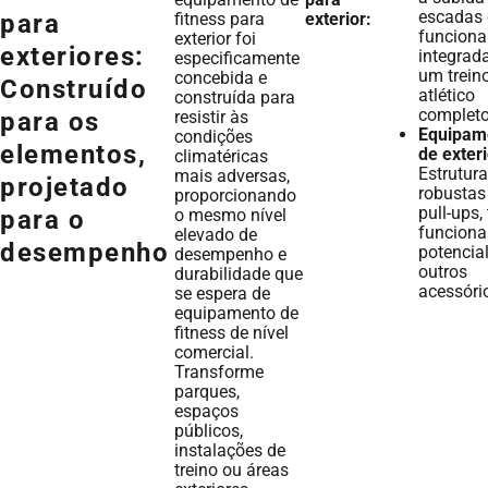
escadas
fitness para
exterior:
para
funciona
exterior foi
exteriores:
integrad
especificamente
um trein
concebida e
Construído
atlético
construída para
completo
resistir às
para os
Equipam
condições
elementos,
de exteri
climatéricas
Estrutur
mais adversas,
projetado
robustas
proporcionando
pull-ups, 
o mesmo nível
para o
funciona
elevado de
desempenho
potencia
desempenho e
outros
durabilidade que
acessóri
se espera de
equipamento de
fitness de nível
comercial.
Transforme
parques,
espaços
públicos,
instalações de
treino ou áreas