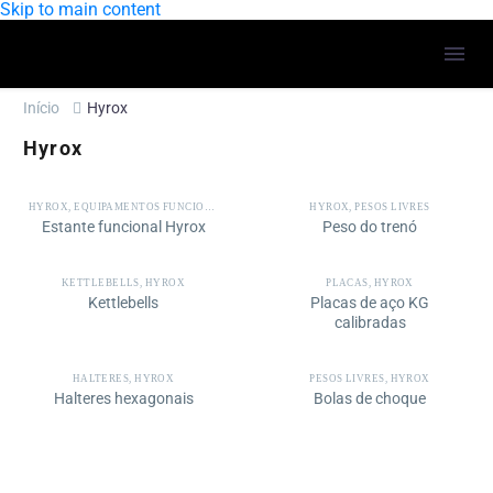
Skip to main content
Início
Hyrox
Hyrox
HYROX
,
EQUIPAMENTOS FUNCIONAIS
,
SISTEMAS DE ARMAZENAMENTO
HYROX
,
PESOS LIVRES
Estante funcional Hyrox
Peso do trenó
KETTLEBELLS
,
HYROX
PLACAS
,
HYROX
Kettlebells
Placas de aço KG
calibradas
HALTERES
,
HYROX
PESOS LIVRES
,
HYROX
Halteres hexagonais
Bolas de choque