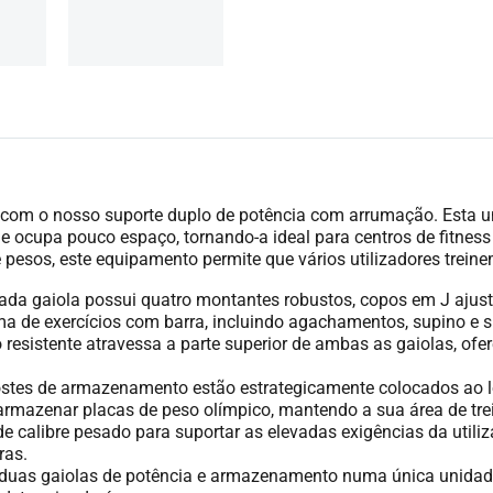
o com o nosso suporte duplo de potência com arrumação. Esta u
e ocupa pouco espaço, tornando-a ideal para centros de fitnes
esos, este equipamento permite que vários utilizadores trein
ada gaiola possui quatro montantes robustos, copos em J ajust
a de exercícios com barra, incluindo agachamentos, supino e s
 resistente atravessa a parte superior de ambas as gaiolas, of
tes de armazenamento estão estrategicamente colocados ao lon
rmazenar placas de peso olímpico, mantendo a sua área de tr
e calibre pesado para suportar as elevadas exigências da utili
ras.
 duas gaiolas de potência e armazenamento numa única unidade