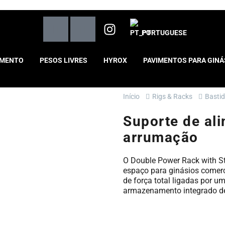
PORTUGUESE
AMENTO
PESOS LIVRES
HYROX
PAVIMENTOS PARA GINÁ
Início
Rigs & Racks
Bastid
Suporte de al
arrumação
O Double Power Rack with St
espaço para ginásios comerc
de força total ligadas por 
armazenamento integrado de