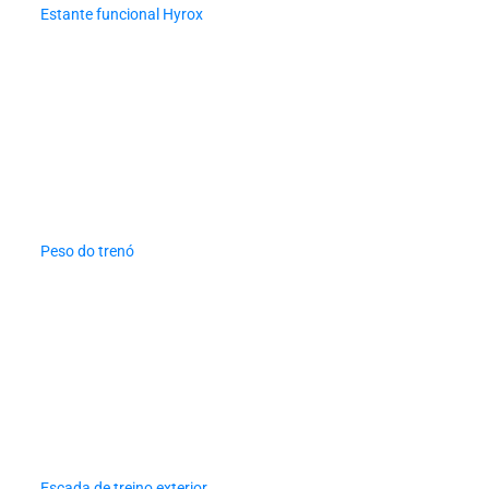
Estante funcional Hyrox
Peso do trenó
Escada de treino exterior