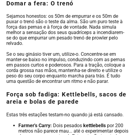
Domar a fera: O trenó
Sejamos honestos: os 50m de empurrar e os 50m de
puxar o trenó são o teste da alma. São um puro teste à
força das pernas e à força de vontade. Nada simula
melhor a sensação dos seus quadríceps a incendiarem-
se do que empurrar um pesado trenó de prowler pelo
relvado.
Se o seu ginásio tiver um, utilize-o. Concentre-se em
manter-se baixo no impulso, conduzindo com as pernas
em passos curtos e poderosos. Para a tração, coloque a
corda grossa nas mãos, mantenha-se direito e utilize o
peso do seu corpo enquanto marcha para trás. É tudo
uma questão de encontrar um ritmo e não parar.
Força sob fadiga: Kettlebells, sacos de
areia e bolas de parede
Estas três estações testam-no quando já está cansado.
Farmer's Carry:
Dois pesados
kettlebells
por 200
metros não parece mau... até o experimentar depois