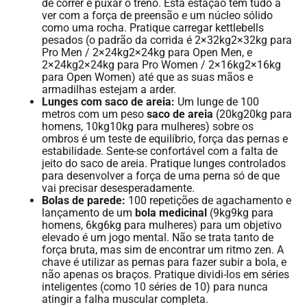
de correr e puxar o trenó. Esta estação tem tudo a
ver com a força de preensão e um núcleo sólido
como uma rocha. Pratique carregar kettlebells
pesados (o padrão da corrida é 2×32kg2×32kg para
Pro Men / 2×24kg2×24kg para Open Men, e
2×24kg2×24kg para Pro Women / 2×16kg2×16kg
para Open Women) até que as suas mãos e
armadilhas estejam a arder.
Lunges com saco de areia:
Um lunge de 100
metros com um peso
saco de areia
(20kg20kg para
homens, 10kg10kg para mulheres) sobre os
ombros é um teste de equilíbrio, força das pernas e
estabilidade. Sente-se confortável com a falta de
jeito do saco de areia. Pratique lunges controlados
para desenvolver a força de uma perna só de que
vai precisar desesperadamente.
Bolas de parede:
100 repetições de agachamento e
lançamento de um
bola medicinal
(9kg9kg para
homens, 6kg6kg para mulheres) para um objetivo
elevado é um jogo mental. Não se trata tanto de
força bruta, mas sim de encontrar um ritmo zen. A
chave é utilizar as pernas para fazer subir a bola, e
não apenas os braços. Pratique dividi-los em séries
inteligentes (como 10 séries de 10) para nunca
atingir a falha muscular completa.