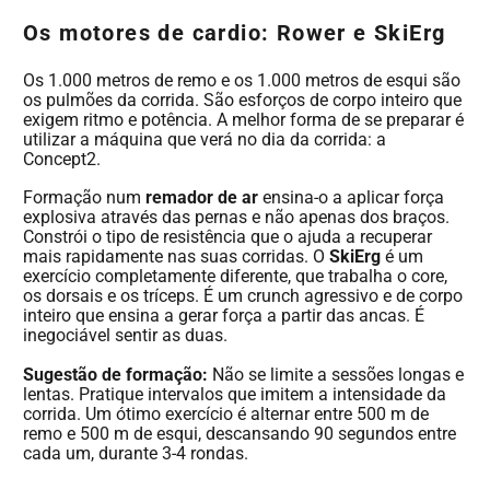
Os motores de cardio: Rower e SkiErg
Os 1.000 metros de remo e os 1.000 metros de esqui são
os pulmões da corrida. São esforços de corpo inteiro que
exigem ritmo e potência. A melhor forma de se preparar é
utilizar a máquina que verá no dia da corrida: a
Concept2.
Formação num
remador de ar
ensina-o a aplicar força
explosiva através das pernas e não apenas dos braços.
Constrói o tipo de resistência que o ajuda a recuperar
mais rapidamente nas suas corridas. O
SkiErg
é um
exercício completamente diferente, que trabalha o core,
os dorsais e os tríceps. É um crunch agressivo e de corpo
inteiro que ensina a gerar força a partir das ancas. É
inegociável sentir as duas.
Sugestão de formação:
Não se limite a sessões longas e
lentas. Pratique intervalos que imitem a intensidade da
corrida. Um ótimo exercício é alternar entre 500 m de
remo e 500 m de esqui, descansando 90 segundos entre
cada um, durante 3-4 rondas.