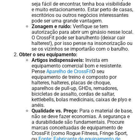
seja fácil de encontrar, tenha boa visibilidade
e muito estacionamento. Estar perto de casas,
escritórios ou outros negócios interessantes
pode ser uma grande vantagem.
Zonagem e ruído:
Verifique se tem
autorização para abrir um ginásio nesse local.
O CrossFit pode ser barulhento (deixar cair
halteres!), por isso pense na insonorização ou
se os vizinhos se importarão com o barulho.
Obter o seu equipamento:
Artigos indispensáveis:
Invista em
equipamento comercial bom e resistente.
Pense
Aparelho de CrossFit
O seu
equipamento de treino é composto por
halteres, halteres, placas de choque,
aparelhos de pull-up, GHDs, remadores,
bicicletas de assalto, cordas de saltar,
kettlebells, bolas medicinais, caixas de plyo e
anéis.
Qualidade vs. Preço:
Para o material de base,
não se deve fazer economias. A segurança e
a durabilidade são fundamentais. Procure
marcas conceituadas de equipamento de
CrossFit (como Rogue Fitness, Fringe Sport,
ou
Fonte: Fabricante de equipamento de