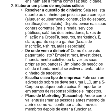
ensinam até à forma como faz publicidade.
Elaborar um plano de negócios sólido:
Resolver a questão do dinheiro:
Seja realista
quanto ao dinheiro que precisa para começar
(aluguer, equipamento, construção do espaço,
certificações iniciais). Depois, pense nas suas
contas correntes (mais renda, serviços
públicos, salários dos treinadores, taxas de
filiação na CrossFit, seguros, marketing). E,
claro, quanto espera ganhar (taxas de
inscrição, t-shirts, aulas especiais).
De onde vem o dinheiro?
Como é que vais
pagar tudo isto? Empréstimos, investidores,
financiamento coletivo ou talvez as suas
próprias poupanças? Um plano de negócios
sólido é fundamental se estiver a tentar obter
dinheiro de terceiros.
Escolha o seu tipo de empresa:
Fale com um
advogado sobre se deve ser uma LLC, uma S-
Corp ou qualquer outra coisa. É importante
em termos de responsabilidade e impostos.
Plano de Marketing (Rascunho):
Anote como
vai entusiasmar as pessoas antes mesmo de
abrir e como vai continuar a atrair novos
membros depois de estar a funcionar.