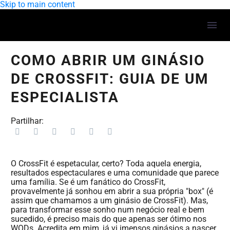
Skip to main content
COMO ABRIR UM GINÁSIO
DE CROSSFIT: GUIA DE UM
ESPECIALISTA
Partilhar:
O CrossFit é espetacular, certo? Toda aquela energia,
resultados espectaculares e uma comunidade que parece
uma família. Se é um fanático do CrossFit,
provavelmente já sonhou em abrir a sua própria "box" (é
assim que chamamos a um ginásio de CrossFit). Mas,
para transformar esse sonho num negócio real e bem
sucedido, é preciso mais do que apenas ser ótimo nos
WODs. Acredita em mim, já vi imensos ginásios a nascer