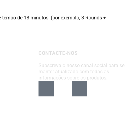
e tempo de 18 minutos. (por exemplo, 3 Rounds +
CONTACTE-NOS
Subscreva o nosso canal social para se
manter atualizado com todas as
informações sobre os produtos: