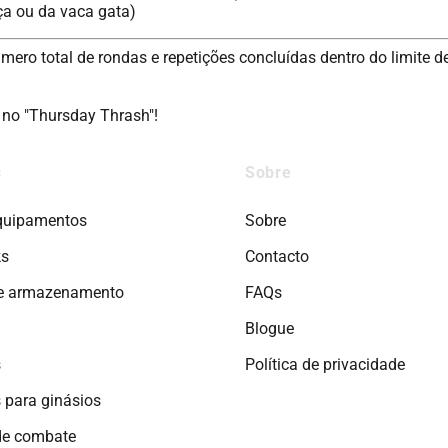
nça ou da vaca gata)
ro total de rondas e repetições concluídas dentro do limite d
 no "Thursday Thrash"!
s
Sobre
quipamentos
Sobre
ks
Contacto
e armazenamento
FAQs
Blogue
s
Política de privacidade
 para ginásios
de combate