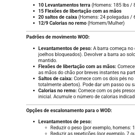
10 Levantamentos terra
(Homens: 185 lbs / 8
15 Flexões de libertação com as mãos
20 saltos de caixa
(Homens: 24 polegadas / 6
12/9 Calorias no remo
(Homem/Mulher)
Padrões de movimento WOD:
Levantamentos de peso:
A barra começa no c
joelhos bloqueados). Devolver a barra ao sol
mantido.
Flexões de libertação com as mãos:
Comece n
as mãos do chão por breves instantes na parte
Saltos de caixa:
Comece com os dois pés no ch
totalmente abertos). Pode dar um passo ou sa
Calorias no remo:
Comece com os pés presos.
inicial. Acumule o número de calorias indicad
Opções de escalonamento para o WOD:
Levantamentos de peso:
Reduzir o peso (por exemplo, homens: 
Reduzir as repetições (por exemplo, 7 ou