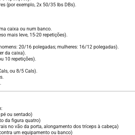
res (por exemplo, 2x 50/35 lbs DBs).
uma caixa ou num banco.
so mais leve, 15-20 repetições).
, homens: 20/16 polegadas; mulheres: 16/12 polegadas).
er da caixa).
ou 10 repetições).
als, ou 8/5 Cals).
s.
.
m:
m pé ou sentado)
 da figura quatro)
ais no vão da porta, alongamento dos tríceps à cabeça)
 contra um equipamento ou banco)