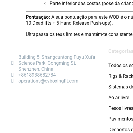
Parte inferior das costas (pose da cria
Pontuação:
A sua pontuação para este WOD é o núme
10 Deadlifts + 5 Hand Release Push-ups).
Ultrapassa os teus limites e mantém-te consistente
Categoria
Building 5, Shangcuntong Fuyu Xufa
Science Park, Gongming St,
Todos os e
Shenzhen, China
+8618938682784
Rigs & Rac
operations@evboxingfit.com
Sistemas d
Ao ar livre
Pesos livre
Pavimentos
Desportos 