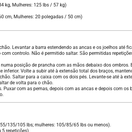
4 kg, Mulheres: 125 lbs / 57 kg)
0 cm, Mulheres: 20 polegadas / 50 cm)
hão. Levantar a barra estendendo as ancas e os joelhos até fi
o com controlo. Não é permitido saltar. São permitidas repetiçõ
uma posição de prancha com as mãos debaixo dos ombros. Baix
 inferior. Volte a subir até à extensão total dos braços, manten
ão. Saltar para a caixa com os dois pés. Levante-se até à ext
ltar de volta para o chão.
 Puxar com as pernas, depois com as ancas e depois com os bra
o.
155/135/105 lbs; mulheres: 105/85/65 lbs ou menos).
 5 repetições).