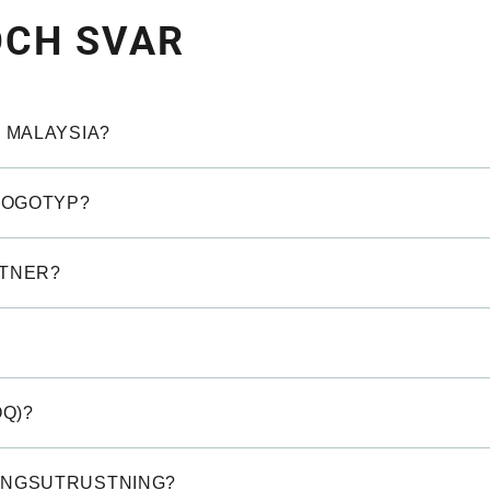
OCH SVAR
R MALAYSIA?
LOGOTYP?
RTNER?
Q)?
NINGSUTRUSTNING?