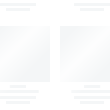
FUNKTIONELLA RIGGAR
POWER RACKS
Beast Bridge Rack V2
Kompakt Power Rac
RINGSSYSTEM
,
FUNKTIONELLA RIGGAR
FUNKTIONELLA RIGGAR
,
SKENSYSTEM FÖR STA
 Storage Training Rack V1
Rack för funktionell
crosstraining