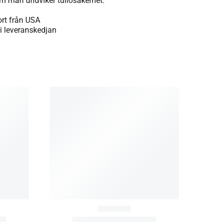
om man undviker tullosäkerhet.
ort från USA
i leveranskedjan