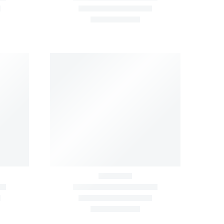
POWER RACKS
k
Dubbel Power Rack med
förvaring
NSSÄCKAR
SQUAT-STATIV
,
FÖRVARINGSSYSTEM
Squat Rack med funktionell
förvaring