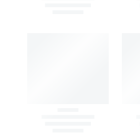
HYROX
,
FUNKTIONELLA RIGGAR
,
FÖRVARINGSSYSTEM
Hyrox Funktionsrack
SQUAT-STATIV
FÖRVA
Vikbart väggmonterat rack
Full