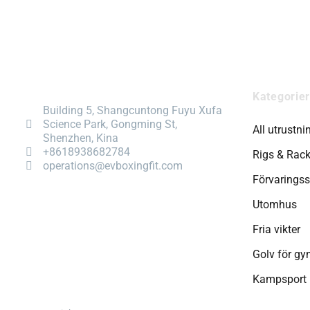
Kategorier
Building 5, Shangcuntong Fuyu Xufa
Science Park, Gongming St,
All utrustni
Shenzhen, Kina
+8618938682784
Rigs & Rac
operations@evboxingfit.com
Förvarings
Utomhus
Fria vikter
Golv för g
Kampsport