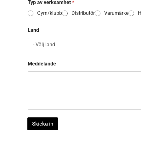
Typ av verksamhet
*
y
p
Gym/klubb
Distributör
Varumärke
H
A
f
f
Land
ä
r
s
s
i
d
Meddelande
a
Skicka in