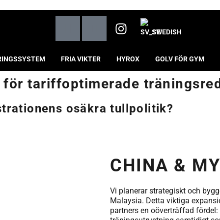
SWEDISH
RINGSSYSTEM
FRIA VIKTER
HYROX
GOLV FÖR GYM
 för tariffoptimerade träningsre
rationens osäkra tullpolitik?
CHINA & MY
Vi planerar strategiskt och byg
Malaysia. Detta viktiga expansio
partners en oöverträffad fördel: f