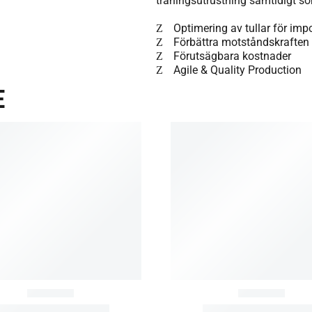
träningsutrustning samtidigt s
Optimering av tullar för imp
Förbättra motståndskraften 
Förutsägbara kostnader
Agile & Quality Production
E