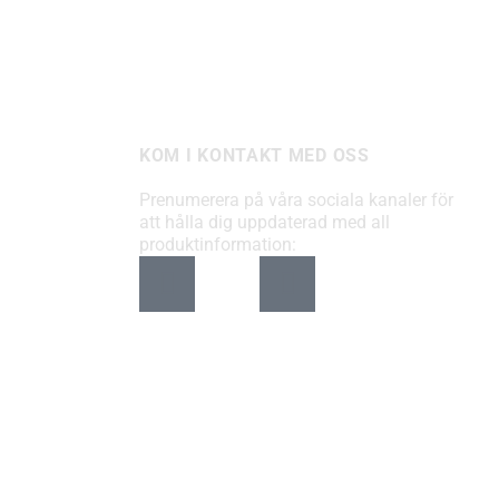
KOM I KONTAKT MED OSS
Prenumerera på våra sociala kanaler för
att hålla dig uppdaterad med all
produktinformation: