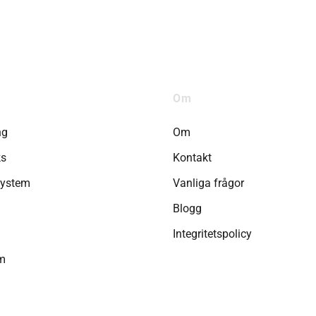
Om
ng
Om
ks
Kontakt
system
Vanliga frågor
Blogg
Integritetspolicy
ym