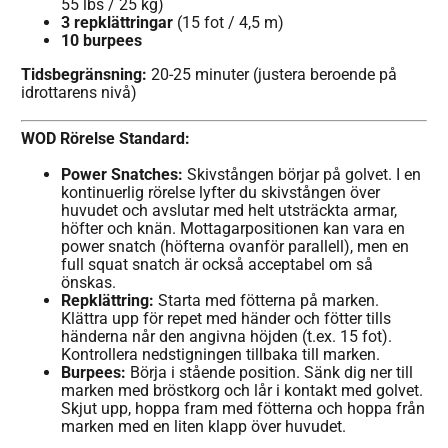
55 lbs / 25 kg)
3 repklättringar
(15 fot / 4,5 m)
10 burpees
Tidsbegränsning:
20-25 minuter (justera beroende på
idrottarens nivå)
WOD Rörelse Standard:
Power Snatches:
Skivstången börjar på golvet. I en
kontinuerlig rörelse lyfter du skivstången över
huvudet och avslutar med helt utsträckta armar,
höfter och knän. Mottagarpositionen kan vara en
power snatch (höfterna ovanför parallell), men en
full squat snatch är också acceptabel om så
önskas.
Repklättring:
Starta med fötterna på marken.
Klättra upp för repet med händer och fötter tills
händerna når den angivna höjden (t.ex. 15 fot).
Kontrollera nedstigningen tillbaka till marken.
Burpees:
Börja i stående position. Sänk dig ner till
marken med bröstkorg och lår i kontakt med golvet.
Skjut upp, hoppa fram med fötterna och hoppa från
marken med en liten klapp över huvudet.