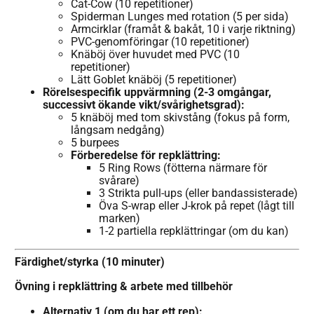
Cat-Cow (10 repetitioner)
Spiderman Lunges med rotation (5 per sida)
Armcirklar (framåt & bakåt, 10 i varje riktning)
PVC-genomföringar (10 repetitioner)
Knäböj över huvudet med PVC (10
repetitioner)
Lätt Goblet knäböj (5 repetitioner)
Rörelsespecifik uppvärmning (2-3 omgångar,
successivt ökande vikt/svårighetsgrad):
5 knäböj med tom skivstång (fokus på form,
långsam nedgång)
5 burpees
Förberedelse för repklättring:
5 Ring Rows (fötterna närmare för
svårare)
3 Strikta pull-ups (eller bandassisterade)
Öva S-wrap eller J-krok på repet (lågt till
marken)
1-2 partiella repklättringar (om du kan)
Färdighet/styrka (10 minuter)
Övning i repklättring & arbete med tillbehör
Alternativ 1 (om du har ett rep):