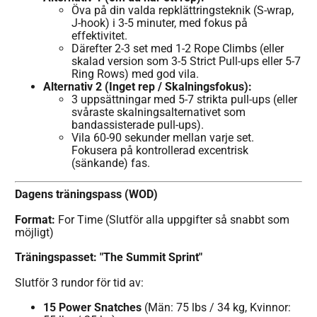
Öva på din valda repklättringsteknik (S-wrap,
J-hook) i 3-5 minuter, med fokus på
effektivitet.
Därefter 2-3 set med 1-2 Rope Climbs (eller
skalad version som 3-5 Strict Pull-ups eller 5-7
Ring Rows) med god vila.
Alternativ 2 (Inget rep / Skalningsfokus):
3 uppsättningar med 5-7 strikta pull-ups (eller
svåraste skalningsalternativet som
bandassisterade pull-ups).
Vila 60-90 sekunder mellan varje set.
Fokusera på kontrollerad excentrisk
(sänkande) fas.
Dagens träningspass (WOD)
Format:
For Time (Slutför alla uppgifter så snabbt som
möjligt)
Träningspasset: "The Summit Sprint"
Slutför 3 rundor för tid av:
15 Power Snatches
(Män: 75 lbs / 34 kg, Kvinnor: