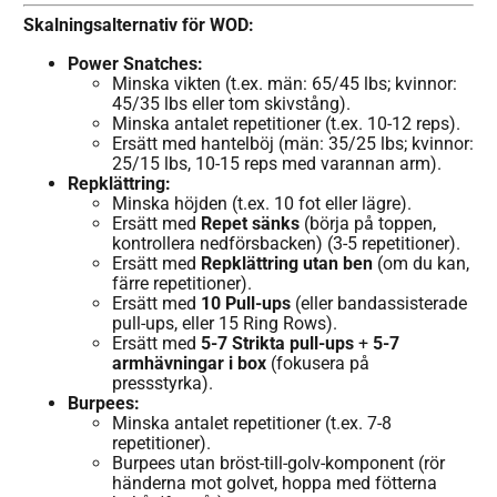
Skalningsalternativ för WOD:
Power Snatches:
Minska vikten (t.ex. män: 65/45 lbs; kvinnor:
45/35 lbs eller tom skivstång).
Minska antalet repetitioner (t.ex. 10-12 reps).
Ersätt med hantelböj (män: 35/25 lbs; kvinnor:
25/15 lbs, 10-15 reps med varannan arm).
Repklättring:
Minska höjden (t.ex. 10 fot eller lägre).
Ersätt med
Repet sänks
(börja på toppen,
kontrollera nedförsbacken) (3-5 repetitioner).
Ersätt med
Repklättring utan ben
(om du kan,
färre repetitioner).
Ersätt med
10 Pull-ups
(eller bandassisterade
pull-ups, eller 15 Ring Rows).
Ersätt med
5-7 Strikta pull-ups
+
5-7
armhävningar i box
(fokusera på
pressstyrka).
Burpees:
Minska antalet repetitioner (t.ex. 7-8
repetitioner).
Burpees utan bröst-till-golv-komponent (rör
händerna mot golvet, hoppa med fötterna