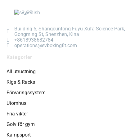
Swedish
Building 5, Shangcuntong Fuyu Xufa Science Park,
Gongming St, Shenzhen, Kina
+8618938682784
operations@evboxingfit.com
Kategorier
All utrustning
Rigs & Racks
Förvaringssystem
Utomhus
Fria vikter
Golv för gym
Kampsport