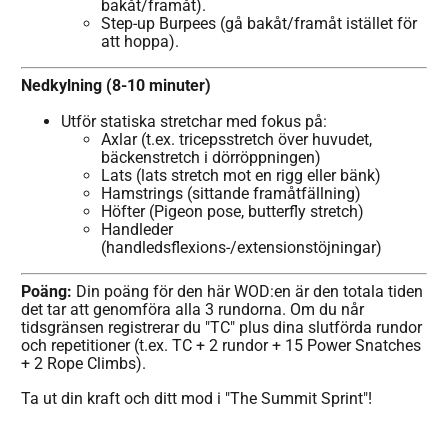
bakåt/framåt).
Step-up Burpees (gå bakåt/framåt istället för
att hoppa).
Nedkylning (8-10 minuter)
Utför statiska stretchar med fokus på:
Axlar (t.ex. tricepsstretch över huvudet,
bäckenstretch i dörröppningen)
Lats (lats stretch mot en rigg eller bänk)
Hamstrings (sittande framåtfällning)
Höfter (Pigeon pose, butterfly stretch)
Handleder
(handledsflexions-/extensionstöjningar)
Poäng:
Din poäng för den här WOD:en är den totala tiden
det tar att genomföra alla 3 rundorna. Om du når
tidsgränsen registrerar du "TC" plus dina slutförda rundor
och repetitioner (t.ex. TC + 2 rundor + 15 Power Snatches
+ 2 Rope Climbs).
Ta ut din kraft och ditt mod i "The Summit Sprint"!