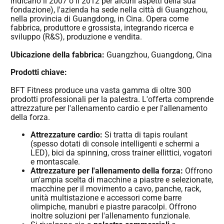
indicano il 2007 o il 2012 per alcuni aspetti della sua
fondazione), l'azienda ha sede nella città di Guangzhou,
nella provincia di Guangdong, in Cina. Opera come
fabbrica, produttore e grossista, integrando ricerca e
sviluppo (R&S), produzione e vendita.
Ubicazione della fabbrica:
Guangzhou, Guangdong, Cina
Prodotti chiave:
BFT Fitness produce una vasta gamma di oltre 300
prodotti professionali per la palestra. L'offerta comprende
attrezzature per l'allenamento cardio e per l'allenamento
della forza.
Attrezzature cardio:
Si tratta di tapis roulant
(spesso dotati di console intelligenti e schermi a
LED), bici da spinning, cross trainer ellittici, vogatori
e montascale.
Attrezzature per l'allenamento della forza:
Offrono
un'ampia scelta di macchine a piastre e selezionate,
macchine per il movimento a cavo, panche, rack,
unità multistazione e accessori come barre
olimpiche, manubri e piastre paracolpi. Offrono
inoltre soluzioni per l'allenamento funzionale.