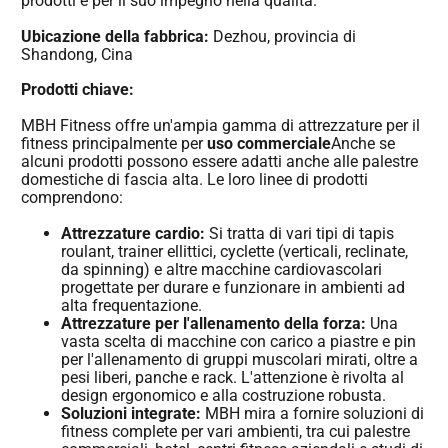
prodotti e per il suo impegno nella qualità.
Ubicazione della fabbrica:
Dezhou, provincia di
Shandong, Cina
Prodotti chiave:
MBH Fitness offre un'ampia gamma di attrezzature per il
fitness principalmente per
uso commerciale
Anche se
alcuni prodotti possono essere adatti anche alle palestre
domestiche di fascia alta. Le loro linee di prodotti
comprendono:
Attrezzature cardio:
Si tratta di vari tipi di tapis
roulant, trainer ellittici, cyclette (verticali, reclinate,
da spinning) e altre macchine cardiovascolari
progettate per durare e funzionare in ambienti ad
alta frequentazione.
Attrezzature per l'allenamento della forza:
Una
vasta scelta di macchine con carico a piastre e pin
per l'allenamento di gruppi muscolari mirati, oltre a
pesi liberi, panche e rack. L'attenzione è rivolta al
design ergonomico e alla costruzione robusta.
Soluzioni integrate:
MBH mira a fornire soluzioni di
fitness complete per vari ambienti, tra cui palestre