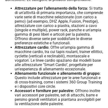
Attrezzature per l'allenamento della forza:
Si tratta
di un'attività di primaria importanza, che comprende
varie serie di macchine selezionate (con carico a
perno) (ad esempio, DHZ Apple, Fusion, Prestige),
attrezzature con carico a piastra, stazioni a cavo
(singole e multiple), power rack, panche e un'ampia
gamma di pesi liberi e articoli per la palestra.
Offrono diverse serie per soddisfare le diverse
preferenze estetiche e funzionali.
Attrezzature cardio:
Offre un'ampia gamma di
macchine cardio, tra cui tapis roulant, trainer ellittici,
cyclette (verticali e reclinabili), montascale e
vogatori. Le linee cardio spaziano dai modelli base
alle attrezzature "Smart Cardio", progettate per
un'esperienza di allenamento eccezionale.
Allenamento funzionale e allenamento di gruppo:
Questo include attrezzature per le aree funzionali e
di cross-training, come i sistemi 360 Group Training
e i dispositivi core circle.
Accessori e forniture per palestre:
Offrono inoltre
vari accessori per palestre, set di attacchi, barre e
persino grandi ventilatori a piantana avvolgibili per
la ventilazione delle palestre.