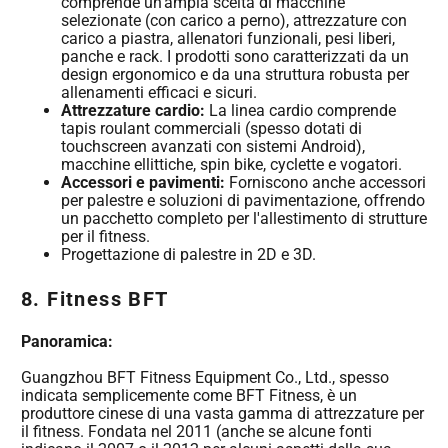
comprende un'ampia scelta di macchine
selezionate (con carico a perno), attrezzature con
carico a piastra, allenatori funzionali, pesi liberi,
panche e rack. I prodotti sono caratterizzati da un
design ergonomico e da una struttura robusta per
allenamenti efficaci e sicuri.
Attrezzature cardio:
La linea cardio comprende
tapis roulant commerciali (spesso dotati di
touchscreen avanzati con sistemi Android),
macchine ellittiche, spin bike, cyclette e vogatori.
Accessori e pavimenti:
Forniscono anche accessori
per palestre e soluzioni di pavimentazione, offrendo
un pacchetto completo per l'allestimento di strutture
per il fitness.
Progettazione di palestre in 2D e 3D.
8. Fitness BFT
Panoramica:
Guangzhou BFT Fitness Equipment Co., Ltd., spesso
indicata semplicemente come BFT Fitness, è un
produttore cinese di una vasta gamma di attrezzature per
il fitness. Fondata nel 2011 (anche se alcune fonti