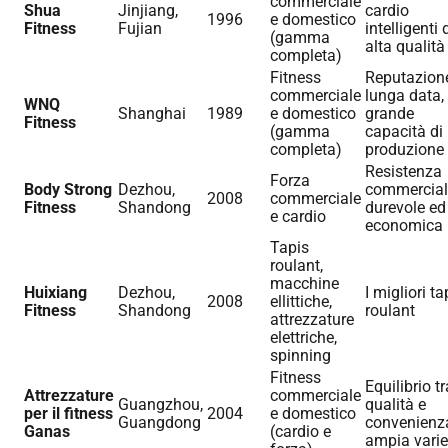
commerciale
Shua
Jinjiang,
cardio
1996
e domestico
Fitness
Fujian
intelligenti 
(gamma
alta qualità
completa)
Fitness
Reputazione
commerciale
lunga data,
WNQ
Shanghai
1989
e domestico
grande
Fitness
(gamma
capacità di
completa)
produzione
Resistenza
Forza
Body Strong
Dezhou,
commercial
2008
commerciale
Fitness
Shandong
durevole ed
e cardio
economica
Tapis
roulant,
macchine
Huixiang
Dezhou,
I migliori ta
2008
ellittiche,
Fitness
Shandong
roulant
attrezzature
elettriche,
spinning
Fitness
Equilibrio tr
Attrezzature
commerciale
Guangzhou,
qualità e
per il fitness
2004
e domestico
Guangdong
convenienz
Ganas
(cardio e
ampia varie