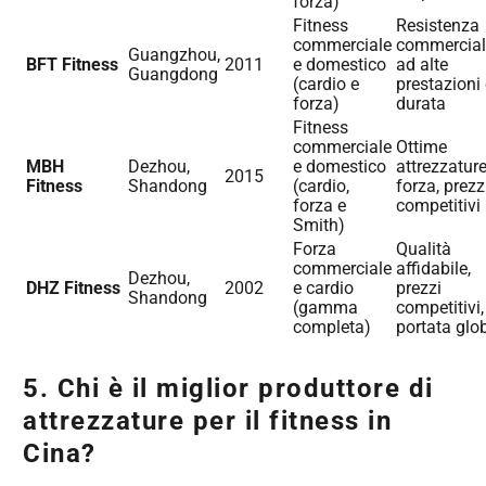
forza)
Fitness
Resistenza
commerciale
commercial
Guangzhou,
BFT Fitness
2011
e domestico
ad alte
Guangdong
(cardio e
prestazioni
forza)
durata
Fitness
commerciale
Ottime
MBH
Dezhou,
e domestico
attrezzature
2015
Fitness
Shandong
(cardio,
forza, prezz
forza e
competitivi
Smith)
Forza
Qualità
commerciale
affidabile,
Dezhou,
DHZ Fitness
2002
e cardio
prezzi
Shandong
(gamma
competitivi,
completa)
portata glo
5. Chi è il miglior produttore di
attrezzature per il fitness in
Cina?