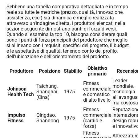
Sebbene una tabella comparativa dettagliata e in tempo
reale su tutte le metriche (prezzo, qualità, innovazione,
assistenza, ecc.) sia dinamica e meglio realizzata
attraverso un'indagine diretta, i produttori elencati nella
sezione seguente dimostrano punti di forza diversi.
Quando si esamina la top 10, bisogna considerare quali
sono i punti di forza principali del produttore che meglio
si allineano con i requisiti specifici del progetto, il budget
e le aspettative di qualità, tenendo conto del profilo,
dell'ubicazione e dell'orientamento del prodotto.
Obiettivo
Produttore
Posizione
Stabilito
Recensio
primario
Leader
Fitness
Taichung,
mondiale,
Johnson
commerciale
Shanghai
1975
tecnologia
Health Tech
e domestico
(Cina)
all'avangua
di alto livello
ma costosa
Fitness
Reputazion
Impulso
Qingdao,
commerciale
internaziona
1975
Fitness
Shandong
(cardio e
design robu
forza)
e innovativ
Fitness
Attrezzatur