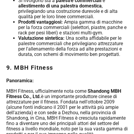
Si rivolgono sia a
palestre commerciali
e
allestimento di una palestra domestica
,
privilegiando una costruzione durevole e di alta
qualità per le loro linee commerciali.
Prodotti vantaggiosi:
Ampia gamma di macchine
per la forza commerciali (selettori, piastre, panche e
rack per pesi liberi) e stazioni multi-gym.
Valutazione sintetica:
Una scelta affidabile per le
palestre commerciali che privilegiano attrezzature
per l'allenamento della forza ad alte prestazioni e
durata, con schemi di movimento ben progettati.
9. MBH Fitness
Panoramica:
MBH Fitness, ufficialmente nota come
Shandong MBH
Fitness Co., Ltd.
è un importante produttore cinese di
attrezzature per il fitness. Fondata nell'ottobre 2009
(alcune fonti indicano il 2001 per le attività più ampie
dell'azienda) e con sede a Dezhou, nella provincia di
Shandong, in Cina, MBH Fitness è cresciuta rapidamente
fino a diventare uno dei principali attori del settore del
fitness a livello mondiale, noto per la sua vasta gamma di