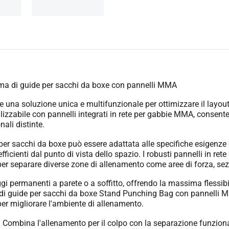
stema di guide per sacchi da boxe con pannelli MMA
una soluzione unica e multifunzionale per ottimizzare il layout
zzabile con pannelli integrati in rete per gabbie MMA, consente
ali distinte.
 per sacchi da boxe può essere adattata alle specifiche esigenze 
fficienti dal punto di vista dello spazio. I robusti pannelli in ret
a per separare diverse zone di allenamento come aree di forza, se
i permanenti a parete o a soffitto, offrendo la massima flessibili
a di guide per sacchi da boxe Stand Punching Bag con pannelli MM
er migliorare l'ambiente di allenamento.
:
Combina l'allenamento per il colpo con la separazione funziona