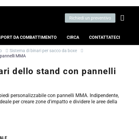
Richiedi un preventivo
SPORT DA COMBATTIMENTO
CIRCA
CONTATTATECI
o
Sistema di binari per sacco da boxe
n pannelli MMA
ari dello stand con pannelli
piedi personalizzabile con pannelli MMA. Indipendente,
Ideale per creare zone d'impatto e dividere le aree della
ALE