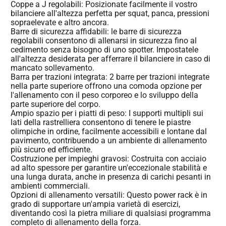
Coppe a J regolabili: Posizionate facilmente il vostro
bilanciere all'altezza perfetta per squat, panca, pressioni
sopraelevate e altro ancora.
Barre di sicurezza affidabili: le barre di sicurezza
regolabili consentono di allenarsi in sicurezza fino al
cedimento senza bisogno di uno spotter. Impostatele
all'altezza desiderata per afferrare il bilanciere in caso di
mancato sollevamento.
Barra per trazioni integrata: 2 barre per trazioni integrate
nella parte superiore offrono una comoda opzione per
l'allenamento con il peso corporeo e lo sviluppo della
parte superiore del corpo.
Ampio spazio per i piatti di peso: I supporti multipli sui
lati della rastrelliera consentono di tenere le piastre
olimpiche in ordine, facilmente accessibili e lontane dal
pavimento, contribuendo a un ambiente di allenamento
più sicuro ed efficiente.
Costruzione per impieghi gravosi: Costruita con acciaio
ad alto spessore per garantire un'eccezionale stabilità e
una lunga durata, anche in presenza di carichi pesanti in
ambienti commerciali.
Opzioni di allenamento versatili: Questo power rack è in
grado di supportare un'ampia varietà di esercizi,
diventando così la pietra miliare di qualsiasi programma
completo di allenamento della forza.