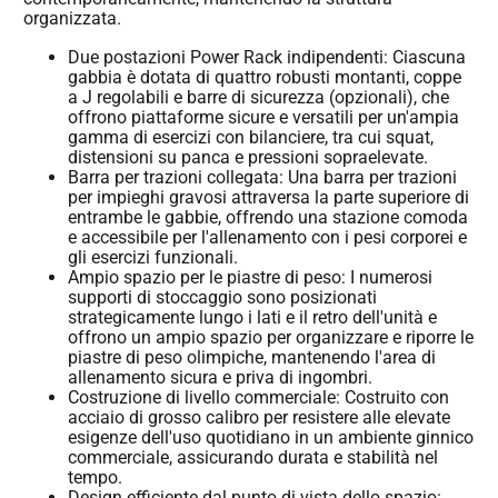
organizzata.
Due postazioni Power Rack indipendenti: Ciascuna
gabbia è dotata di quattro robusti montanti, coppe
a J regolabili e barre di sicurezza (opzionali), che
offrono piattaforme sicure e versatili per un'ampia
gamma di esercizi con bilanciere, tra cui squat,
distensioni su panca e pressioni sopraelevate.
Barra per trazioni collegata: Una barra per trazioni
per impieghi gravosi attraversa la parte superiore di
entrambe le gabbie, offrendo una stazione comoda
e accessibile per l'allenamento con i pesi corporei e
gli esercizi funzionali.
Ampio spazio per le piastre di peso: I numerosi
supporti di stoccaggio sono posizionati
strategicamente lungo i lati e il retro dell'unità e
offrono un ampio spazio per organizzare e riporre le
piastre di peso olimpiche, mantenendo l'area di
allenamento sicura e priva di ingombri.
Costruzione di livello commerciale: Costruito con
acciaio di grosso calibro per resistere alle elevate
esigenze dell'uso quotidiano in un ambiente ginnico
commerciale, assicurando durata e stabilità nel
tempo.
Design efficiente dal punto di vista dello spazio: