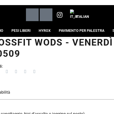
ITALIAN
IO
PESI LIBERI
HYROX
PAVIMENTO PER PALESTRA
OSSFIT WODS - VENERDÌ
0509
i:
bilità
 canottaggio, bici d'assalto o jogging sul posto)