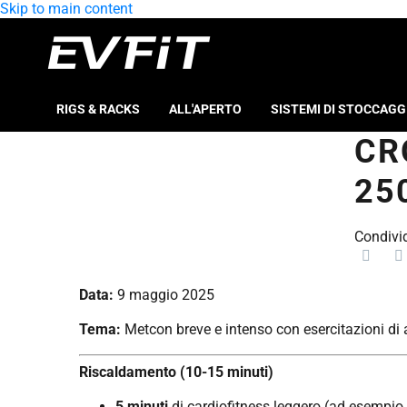
Skip to main content
RIGS & RACKS
ALL'APERTO
SISTEMI DI STOCCAGG
CR
25
Condivid
Data:
9 maggio 2025
Tema:
Metcon breve e intenso con esercitazioni di a
Riscaldamento (10-15 minuti)
5 minuti
di cardiofitness leggero (ad esempio,