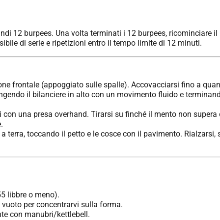
uindi 12 burpees. Una volta terminati i 12 burpees, ricominciare i
le di serie e ripetizioni entro il tempo limite di 12 minuti.
ione frontale (appoggiato sulle spalle). Accovacciarsi fino a quan
ingendo il bilanciere in alto con un movimento fluido e terminando
i con una presa overhand. Tirarsi su finché il mento non supera 
.
 a terra, toccando il petto e le cosce con il pavimento. Rialzarsi,
55 libbre o meno).
e vuoto per concentrarvi sulla forma.
inte con manubri/kettlebell.