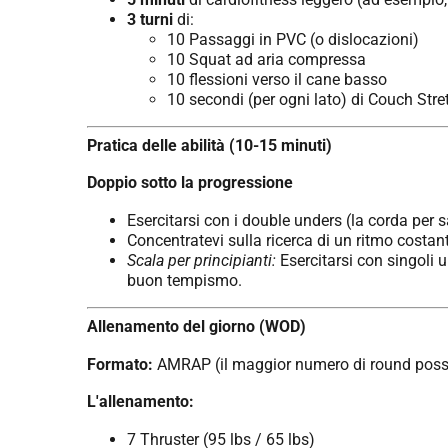
3 turni
di:
10 Passaggi in PVC (o dislocazioni)
10 Squat ad aria compressa
10 flessioni verso il cane basso
10 secondi (per ogni lato) di Couch Stre
Pratica delle abilità (10-15 minuti)
Doppio sotto la progressione
Esercitarsi con i double unders (la corda per s
Concentratevi sulla ricerca di un ritmo costan
Scala per principianti:
Esercitarsi con singoli u
buon tempismo.
Allenamento del giorno (WOD)
Formato:
AMRAP (il maggior numero di round possib
L'allenamento:
7 Thruster (95 lbs / 65 lbs)