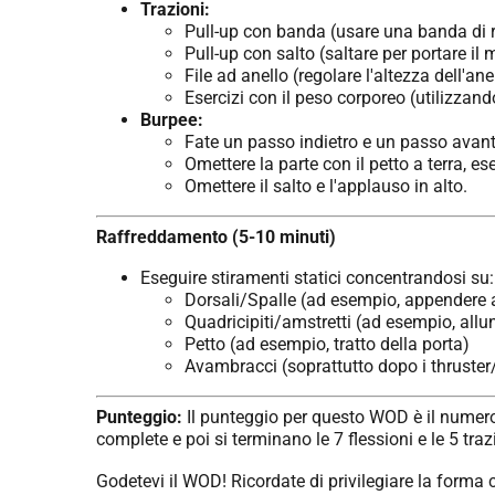
Trazioni:
Pull-up con banda (usare una banda di re
Pull-up con salto (saltare per portare il 
File ad anello (regolare l'altezza dell'anel
Esercizi con il peso corporeo (utilizza
Burpee:
Fate un passo indietro e un passo avanti 
Omettere la parte con il petto a terra, e
Omettere il salto e l'applauso in alto.
Raffreddamento (5-10 minuti)
Eseguire stiramenti statici concentrandosi su:
Dorsali/Spalle (ad esempio, appendere all
Quadricipiti/amstretti (ad esempio, all
Petto (ad esempio, tratto della porta)
Avambracci (soprattutto dopo i thruster/
Punteggio:
Il punteggio per questo WOD è il numero t
complete e poi si terminano le 7 flessioni e le 5 trazi
Godetevi il WOD! Ricordate di privilegiare la forma co