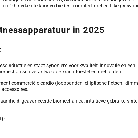
top 10 merken te kunnen bieden, compleet met eerlijke prijsvoo
itnessapparatuur in 2025
t
tnessindustrie en staat synoniem voor kwaliteit, innovatie en ee
iomechanisch verantwoorde krachttoestellen met platen.
ment commerciële cardio (loopbanden, elliptische fietsen, klimmer
 accessoires.
mheid, geavanceerde biomechanica, intuïtieve gebruikersinterf
t):