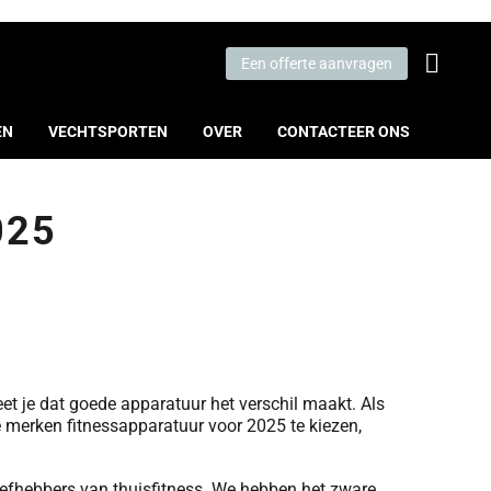
Een offerte aanvragen
EN
VECHTSPORTEN
OVER
CONTACTEER ONS
025
eet je dat goede apparatuur het verschil maakt. Als
e merken fitnessapparatuur voor 2025 te kiezen,
liefhebbers van thuisfitness. We hebben het zware