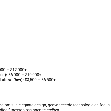
000 – $12,000+
ole):
$6,000 – $10,000+
Lateral Row):
$3,500 – $6,500+
nd om zijn elegante design, geavanceerde technologie en focus 
ige fitnessoplossingen te creëren.