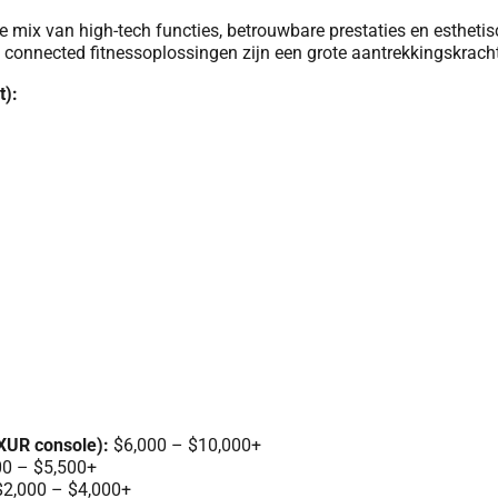
e mix van high-tech functies, betrouwbare prestaties en estheti
 connected fitnessoplossingen zijn een grote aantrekkingskracht
t):
XUR console):
$6,000 – $10,000+
0 – $5,500+
2,000 – $4,000+