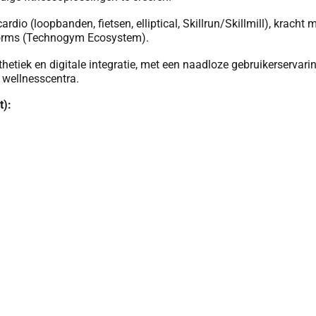
io (loopbanden, fietsen, elliptical, Skillrun/Skillmill), kracht 
latforms (Technogym Ecosystem).
etiek en digitale integratie, met een naadloze gebruikerservar
 wellnesscentra.
t):