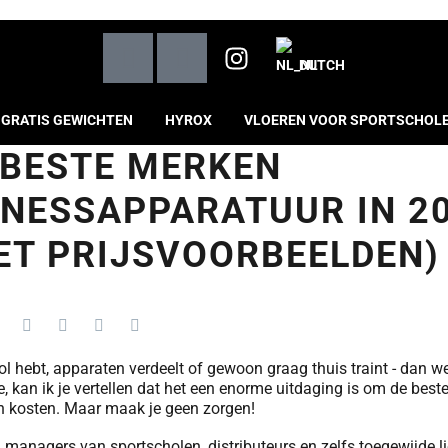
DUTCH
GRATIS GEWICHTEN
HYROX
VLOEREN VOOR SPORTSCHOL
 BESTE MERKEN
TNESSAPPARATUUR IN 2
ET PRIJSVOORBEELDEN)
ool hebt, apparaten verdeelt of gewoon graag thuis traint - dan w
 kan ik je vertellen dat het een enorme uitdaging is om de best
en kosten. Maar maak je geen zorgen!
n, managers van sportscholen, distributeurs en zelfs toegewijde 