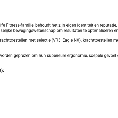
e Fitness-familie, behoudt het zijn eigen identiteit en reputat
enselijke bewegingswetenschap om resultaten te optimaliseren en
chttoestellen met selectie (VR3, Eagle NX), krachttoestellen m
worden geprezen om hun superieure ergonomie, soepele gevoel en 
t):