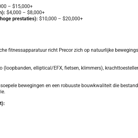
000 – $15,000+
n):
$4,000 – $8,000+
hoge prestaties):
$10,000 – $20,000+
he fitnessapparatuur richt Precor zich op natuurlijke beweging
 (loopbanden, elliptical/EFX, fietsen, klimmers), krachttoestelle
, soepele bewegingen en een robuuste bouwkwaliteit die bestand
ie.
t):