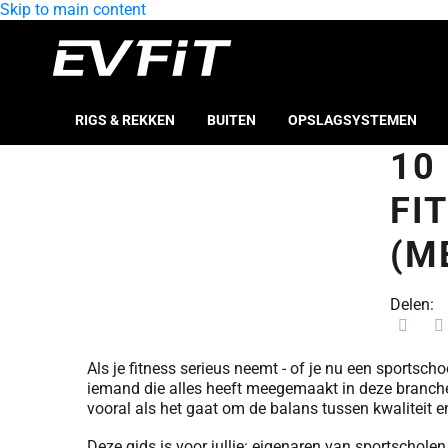
Skip to main content
RIGS & REKKEN
BUITEN
OPSLAGSYSTEMEN
10
FI
(M
Delen:
Als je fitness serieus neemt - of je nu een sportsch
iemand die alles heeft meegemaakt in deze branche,
vooral als het gaat om de balans tussen kwaliteit 
Deze gids is voor jullie: eigenaren van sportschole