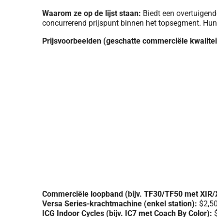
Waarom ze op de lijst staan:
Biedt een overtuigend
concurrerend prijspunt binnen het topsegment. Hun
Prijsvoorbeelden (geschatte commerciële kwalitei
Commerciële loopband (bijv. TF30/TF50 met XIR/
Versa Series-krachtmachine (enkel station):
$2,50
ICG Indoor Cycles (bijv. IC7 met Coach By Color):
$