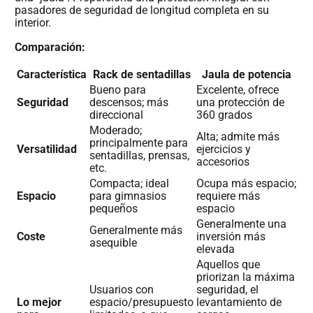
pasadores de seguridad de longitud completa en su
interior.
Comparación:
Característica
Rack de sentadillas
Jaula de potencia
Bueno para
Excelente, ofrece
Seguridad
descensos; más
una protección de
direccional
360 grados
Moderado;
Alta; admite más
principalmente para
Versatilidad
ejercicios y
sentadillas, prensas,
accesorios
etc.
Compacta; ideal
Ocupa más espacio;
Espacio
para gimnasios
requiere más
pequeños
espacio
Generalmente una
Generalmente más
Coste
inversión más
asequible
elevada
Aquellos que
priorizan la máxima
Usuarios con
seguridad, el
Lo mejor
espacio/presupuesto
levantamiento de