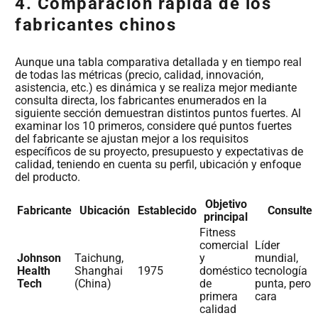
4. Comparación rápida de los
fabricantes chinos
Aunque una tabla comparativa detallada y en tiempo real
de todas las métricas (precio, calidad, innovación,
asistencia, etc.) es dinámica y se realiza mejor mediante
consulta directa, los fabricantes enumerados en la
siguiente sección demuestran distintos puntos fuertes. Al
examinar los 10 primeros, considere qué puntos fuertes
del fabricante se ajustan mejor a los requisitos
específicos de su proyecto, presupuesto y expectativas de
calidad, teniendo en cuenta su perfil, ubicación y enfoque
del producto.
Objetivo
Fabricante
Ubicación
Establecido
Consulte
principal
Fitness
comercial
Líder
Johnson
Taichung,
y
mundial,
Health
Shanghai
1975
doméstico
tecnología
Tech
(China)
de
punta, pero
primera
cara
calidad