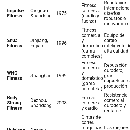
Reputación
Fitness
internacional
Impulse
Qingdao,
comercial
1975
diseños
Fitness
Shandong
(cardio y
robustos e
fuerza)
innovadores
Fitness
comercial
Equipo de
Shua
Jinjiang,
y
cardio
1996
Fitness
Fujian
doméstico
inteligente d
(gama
alta calidad
completa)
Fitness
Reputación
comercial
duradera,
WNQ
y
Shanghai
1989
gran
Fitness
doméstico
capacidad d
(gama
producción
completa)
Resistencia
Body
Fuerza
Dezhou,
comercial
Strong
2008
comercial
Shandong
duradera y
Fitness
y cardio
rentable
Cintas de
correr,
máquinas
Las mejores