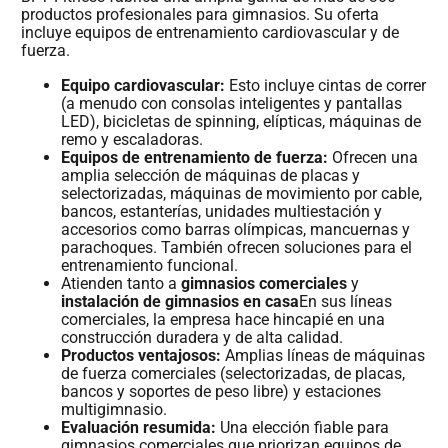
productos profesionales para gimnasios. Su oferta
incluye equipos de entrenamiento cardiovascular y de
fuerza.
Equipo cardiovascular:
Esto incluye cintas de correr
(a menudo con consolas inteligentes y pantallas
LED), bicicletas de spinning, elípticas, máquinas de
remo y escaladoras.
Equipos de entrenamiento de fuerza:
Ofrecen una
amplia selección de máquinas de placas y
selectorizadas, máquinas de movimiento por cable,
bancos, estanterías, unidades multiestación y
accesorios como barras olímpicas, mancuernas y
parachoques. También ofrecen soluciones para el
entrenamiento funcional.
Atienden tanto a
gimnasios comerciales
y
instalación de gimnasios en casa
En sus líneas
comerciales, la empresa hace hincapié en una
construcción duradera y de alta calidad.
Productos ventajosos:
Amplias líneas de máquinas
de fuerza comerciales (selectorizadas, de placas,
bancos y soportes de peso libre) y estaciones
multigimnasio.
Evaluación resumida:
Una elección fiable para
gimnasios comerciales que priorizan equipos de