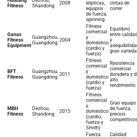
Huixiang
Dezhou,
2008
elípticas,
cintas de
Fitness
Shandong
equipos
correr
de fuerza,
spinning
Fitness
Equilibrio
comercial
Ganas
entre calida
Guangzhou,
y
Fitness
2004
y
Guangdong
doméstico
Equipment
asequibilida
(cardio y
gran varied
fuerza)
Fitness
Resistencia
comercial
comercial
BFT
Guangzhou,
y
2011
duradera y d
Fitness
Guangdong
doméstico
alto
(cardio y
rendimiento
fuerza)
Fitness
comercial
Gran equipo
y
MBH
Dezhou,
de fuerza,
2015
doméstico
Fitness
Shandong
precios
(cardio,
competitivo
fuerza y
Smith)
Fuerza
Calidad