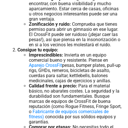
encontrar, con buena visibilidad y mucho
aparcamiento. Estar cerca de casas, oficinas
u otros negocios interesantes puede ser una
gran ventaja.
Zonificación y ruido:
Comprueba que tienes
permiso para abrir un gimnasio en ese lugar.
El CrossFit puede ser ruidoso (¡dejar caer las
pesas!), así que piensa en la insonorización o
en si a los vecinos les molestará el ruido.
Consigue tu equipo:
Imprescindibles:
Invierta en un equipo
comercial bueno y resistente. Piense en
Aparejo CrossFit
pesas, bumper plates, pull-up
rigs, GHDs, remeros, bicicletas de asalto,
cuerdas para saltar, kettlebells, balones
medicinales, cajas de ejercicios y anillas.
Calidad frente a precio:
Para el material
básico, no abarates costes. La seguridad y la
durabilidad son fundamentales. Busque
marcas de equipos de CrossFit de buena
reputación (como Rogue Fitness, Fringe Sport,
o
Fabricante de equipos comerciales de
fitness)
conocida por sus sólidos equipos y
garantías.
Comprar por etapas:
No necesitas todo el