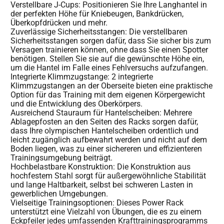
Verstellbare J-Cups: Positionieren Sie Ihre Langhantel in
der perfekten Höhe für Kniebeugen, Bankdrücken,
Überkopfdrücken und mehr.
Zuverlässige Sicherheitsstangen: Die verstellbaren
Sicherheitsstangen sorgen dafür, dass Sie sicher bis zum
Versagen trainieren können, ohne dass Sie einen Spotter
benötigen. Stellen Sie sie auf die gewünschte Höhe ein,
um die Hantel im Falle eines Fehlversuchs aufzufangen.
Integrierte Klimmzugstange: 2 integrierte
Klimmzugstangen an der Oberseite bieten eine praktische
Option für das Training mit dem eigenen Körpergewicht
und die Entwicklung des Oberkörpers.
Ausreichend Stauraum für Hantelscheiben: Mehrere
Ablagepfosten an den Seiten des Racks sorgen dafür,
dass Ihre olympischen Hantelscheiben ordentlich und
leicht zugänglich aufbewahrt werden und nicht auf dem
Boden liegen, was zu einer sichereren und effizienteren
Trainingsumgebung beiträgt.
Hochbelastbare Konstruktion: Die Konstruktion aus
hochfestem Stahl sorgt für außergewöhnliche Stabilität
und lange Haltbarkeit, selbst bei schweren Lasten in
gewerblichen Umgebungen.
Vielseitige Trainingsoptionen: Dieses Power Rack
unterstützt eine Vielzahl von Übungen, die es zu einem
Eckpfeiler jedes umfassenden Krafttrainingsprogramms