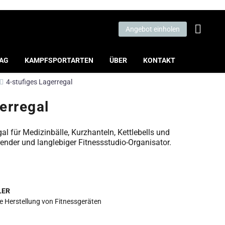
Angebot einholen
LAG
KAMPFSPORTARTEN
ÜBER
KONTAKT
4-stufiges Lagerregal
erregal
l für Medizinbälle, Kurzhanteln, Kettlebells und
ender und langlebiger Fitnessstudio-Organisator.
LER
die Herstellung von Fitnessgeräten