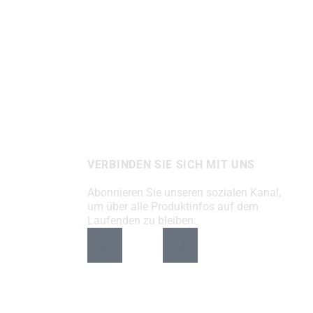
VERBINDEN SIE SICH MIT UNS
Abonnieren Sie unseren sozialen Kanal,
um über alle Produktinfos auf dem
Laufenden zu bleiben: