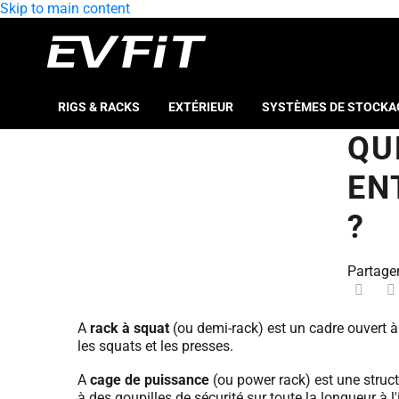
Skip to main content
RIGS & RACKS
EXTÉRIEUR
SYSTÈMES DE STOCKA
QU
EN
?
Partager
A
rack à squat
(ou demi-rack) est un cadre ouvert à 
les squats et les presses.
A
cage de puissance
(ou power rack) est une struct
à des goupilles de sécurité sur toute la longueur à l'i