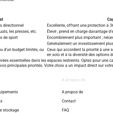
at
Cag
s directionnel
Excellente, offrant une protection à 
ats, les presses, etc.
Élevé ; prend en charge davantage d'e
es de sport
Encombrement plus important ; néces
Généralement un investissement plu
u d'un budget limités, ou
Ceux qui accordent la priorité à une 
en solo et à la diversité des options 
vées essentielles dans les espaces restreints. Optez pour une ca
os principales priorités. Votre choix a un impact direct sur votre
s
A propos de
quipements
A propos de
ks
Contact
e stockage
FAQ