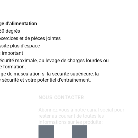
e d'alimentation
360 degrés
xercices et de pièces jointes
site plus d'espace
s important
sécurité maximale, au levage de charges lourdes ou
de formation.
ge de musculation si la sécurité supérieure, la
 sécurité et votre potentiel d'entraînement.
NOUS CONTACTER
Abonnez-vous à notre canal social pour
rester au courant de toutes les
informations sur les produits :