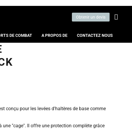
Obtenir un devis
RTS DE COMBAT
A PROPOS DE
CONTACTEZ NOUS
E
CK
l est conçu pour les levées d'haltères de base comme
 une "cage". Il offre une protection complète grâce