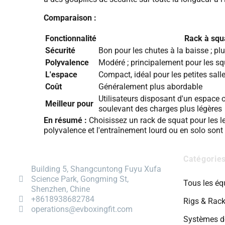
Comparaison :
Fonctionnalité
Rack à squ
Sécurité
Bon pour les chutes à la baisse ; plu
Polyvalence
Modéré ; principalement pour les squ
L'espace
Compact, idéal pour les petites sall
Coût
Généralement plus abordable
Utilisateurs disposant d'un espace o
Meilleur pour
soulevant des charges plus légères
En résumé :
Choisissez un rack de squat pour les le
polyvalence et l'entraînement lourd ou en solo sont v
Catégorie
Building 5, Shangcuntong Fuyu Xufa
Science Park, Gongming St,
Tous les é
Shenzhen, Chine
+8618938682784
Rigs & Rac
operations@evboxingfit.com
Systèmes d