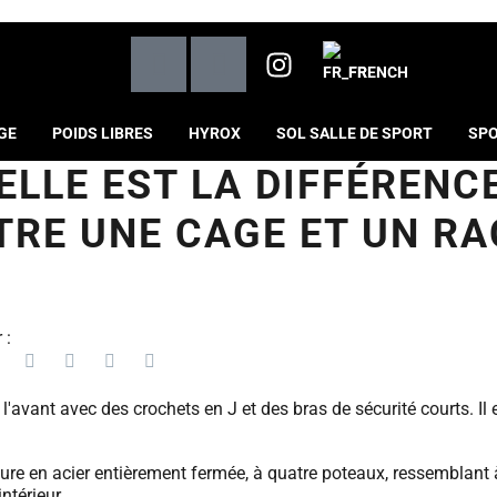
FRENCH
GE
POIDS LIBRES
HYROX
SOL SALLE DE SPORT
SPO
ELLE EST LA DIFFÉRENC
TRE UNE CAGE ET UN RA
 :
l'avant avec des crochets en J et des bras de sécurité courts. I
ure en acier entièrement fermée, à quatre poteaux, ressemblant à
ntérieur.