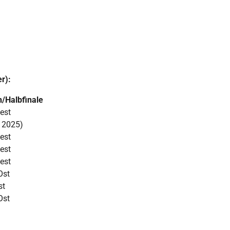
r):
/Halbfinale
est
i 2025)
est
est
est
Ost
st
Ost