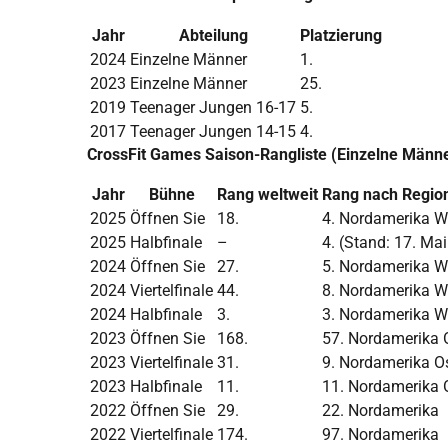
Jahr
Abteilung
Platzierung
2024
Einzelne Männer
1.
2023
Einzelne Männer
25.
2019
Teenager Jungen 16-17
5.
2017
Teenager Jungen 14-15
4.
CrossFit Games Saison-Rangliste (Einzelne Männe
Jahr
Bühne
Rang weltweit
Rang nach Region
2025
Öffnen Sie
18.
4. Nordamerika W
2025
Halbfinale
–
4. (Stand: 17. Ma
2024
Öffnen Sie
27.
5. Nordamerika W
2024
Viertelfinale
44.
8. Nordamerika W
2024
Halbfinale
3.
3. Nordamerika W
2023
Öffnen Sie
168.
57. Nordamerika 
2023
Viertelfinale
31.
9. Nordamerika O
2023
Halbfinale
11.
11. Nordamerika 
2022
Öffnen Sie
29.
22. Nordamerika
2022
Viertelfinale
174.
97. Nordamerika