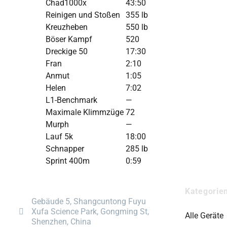
Chad1000x
43:50
Reinigen und Stoßen
355 lb
Kreuzheben
550 lb
Böser Kampf
520
Dreckige 50
17:30
Fran
2:10
Anmut
1:05
Helen
7:02
L1-Benchmark
—
Maximale Klimmzüge
72
Murph
—
Lauf 5k
18:00
Schnapper
285 lb
Sprint 400m
0:59
Kategorie
Gebäude 5, Shangcuntong Fuyu
Xufa Science Park, Gongming St,
Alle Geräte
Shenzhen, China