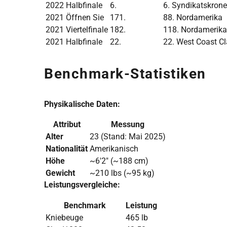
2022
Halbfinale
6.
6. Syndikatskrone
2021
Öffnen Sie
171.
88. Nordamerika
2021
Viertelfinale
182.
118. Nordamerika
2021
Halbfinale
22.
22. West Coast Cl
Benchmark-Statistiken
Physikalische Daten:
Attribut
Messung
Alter
23 (Stand: Mai 2025)
Nationalität
Amerikanisch
Höhe
~6'2″ (~188 cm)
Gewicht
~210 lbs (~95 kg)
Leistungsvergleiche:
Benchmark
Leistung
Kniebeuge
465 lb