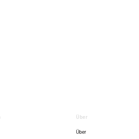
n
Über
Über