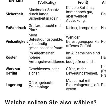
Merkmal
(Vollkäfig)
Front)
Al
Kürzere Safeties,
Maximaler Schutz
immer noch gut,
Sicherheit
durch lange
Po
aber weniger
Sicherheitsnadeln.
Abdeckung.
Größer, braucht mehr
Fußabdruck
Kleiner, kompakter.
Ha
Platz.
Mehr
Weniger
Befestigungspunkte,
Vielseitigkeit
Befestigungspunkte,
Po
vollständig
offenes Gefühl.
geschlossener Raum.
Im Allgemeinen
Im Allgemeinen sind
Kosten
höhere
sie
Ha
Anfangsinvestitionen.
budgetfreundlich.
Un
Workout
Geschlossen, sehr
Offen, mehr
(P
Gefühl
sicher.
Bewegungsfreiheit.
Pr
Manchmal mit
Oft eingebaute
Lagerung
Plattenlagerung, oft
Po
Tellerablage.
extern.
Welche sollten Sie also wählen?